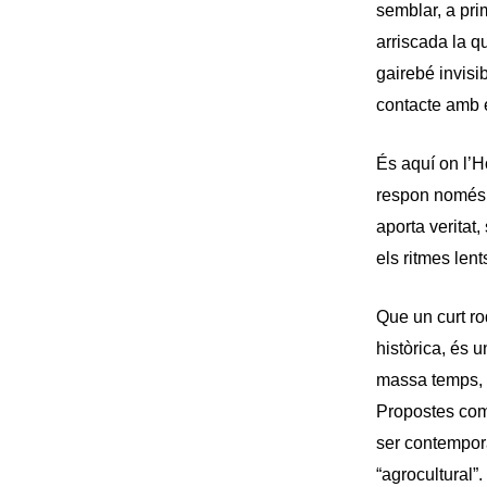
semblar, a pri
arriscada la q
gairebé invisi
contacte amb e
És aquí on l’H
respon només a
aporta veritat,
els ritmes len
Que un curt ro
històrica, és u
massa temps, e
Propostes com
ser contempora
“agrocultural”.