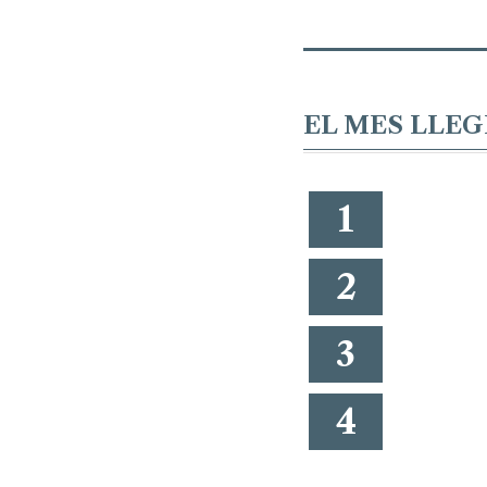
EL MES LLEG
1
2
3
4