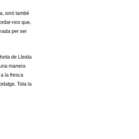
ra, sinó també
ordar-nos que,
irada per ser
’Horta de Lleida
d’una manera
a la fresca
odatge. Tota la