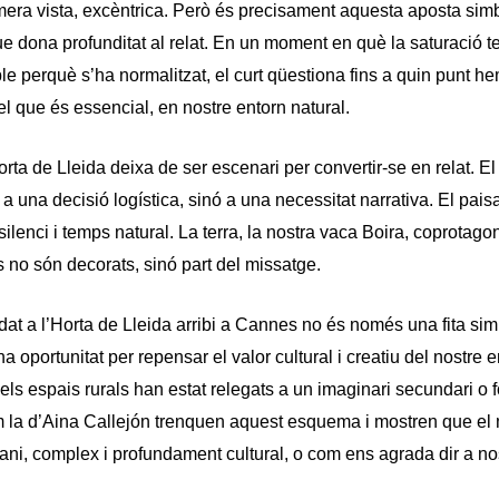
mera vista, excèntrica. Però és precisament aquesta aposta simb
ue dona profunditat al relat. En un moment en què la saturació 
ble perquè s’ha normalitzat, el curt qüestiona fins a quin punt he
l que és essencial, en nostre entorn natural.
orta de Lleida deixa de ser escenari per convertir-se en relat. E
 una decisió logística, sinó a una necessitat narrativa. El paisa
 silenci i temps natural. La terra, la nostra vaca Boira, coprotagoni
ts no són decorats, sinó part del missatge.
dat a l’Horta de Lleida arribi a Cannes no és només una fita sim
na oportunitat per repensar el valor cultural i creatiu del nostre 
ls espais rurals han estat relegats a un imaginari secundari o fo
 la d’Aina Callejón trenquen aquest esquema i mostren que el 
ni, complex i profundament cultural, o com ens agrada dir a no