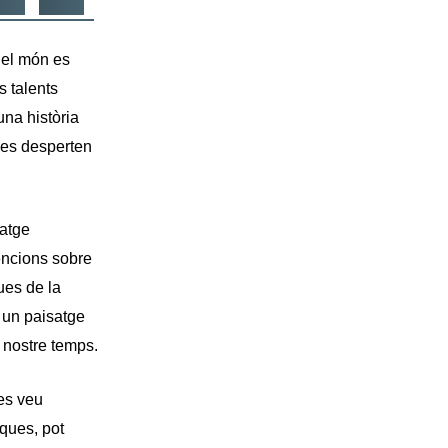
 el món es
s talents
una història
ques desperten
ratge
encions sobre
ues de la
x un paisatge
l nostre temps.
 es veu
ques, pot