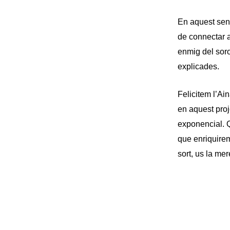
En aquest sent
de connectar 
enmig del sorol
explicades.
Felicitem l’Ain
en aquest proj
exponencial. Q
que enriquirem
sort, us la mer