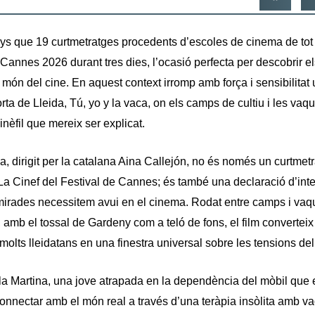
ys que 19 curtmetratges procedents d’escoles de cinema de tot
Cannes 2026 durant tres dies, l’ocasió perfecta per descobrir el
món del cine. En aquest context irromp amb força i sensibilitat 
orta de Lleida, Tú, yo y la vaca, on els camps de cultiu i les va
inèfil que mereix ser explicat.
ca, dirigit per la catalana Aina Callejón, no és només un curtmet
La Cinef del Festival de Cannes; és també una declaració d’int
mirades necessitem avui en el cinema. Rodat entre camps i vaq
, amb el tossal de Gardeny com a teló de fons, el film convertei
 molts lleidatans en una finestra universal sobre les tensions de
 la Martina, una jove atrapada en la dependència del mòbil que
onnectar amb el món real a través d’una teràpia insòlita amb va