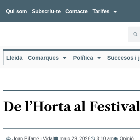
Qui som
Subscriu-te
Contacte
Tarifes
Lleida
Comarques
Política
Succesos i j
De l’Horta al Festiva
Joan Pifarré i Vidal
maig 28, 2026
3:10 am
Opinió