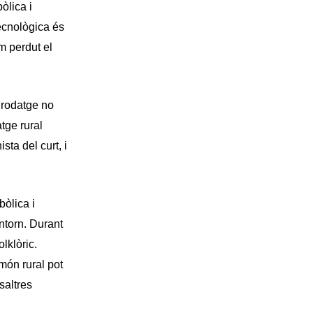
òlica i
tecnològica és
m perdut el
l rodatge no
tge rural
sta del curt, i
bòlica i
entorn. Durant
lklòric.
món rural pot
saltres