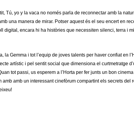
it, Tú, yo y la vaca no només parla de reconnectar amb la natu
amb una manera de mirar. Potser aquest és el seu encert en rec
l digital, encara hi ha històries que necessiten silenci, terra i m
a, la Gemma i tot l’equip de joves talents per haver confiat en l
ecte artístic i pel sentit social que dimensiona el curtmetratge 
uan tot passi, us esperem a l’Horta per fer junts un bon cinema 
 amb amb un interessant cinefòrum compartint els secrets del r
eixeu!