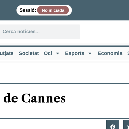
Sessió:
No iniciada
utjats
Societat
Oci
Esports
Economia
l de Cannes