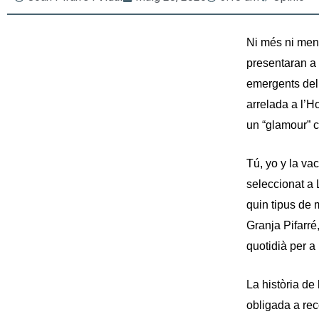
Ni més ni men
presentaran a 
emergents del 
arrelada a l’H
un “glamour” c
Tú, yo y la va
seleccionat a 
quin tipus de 
Granja Pifarré
quotidià per a
La història de
obligada a rec