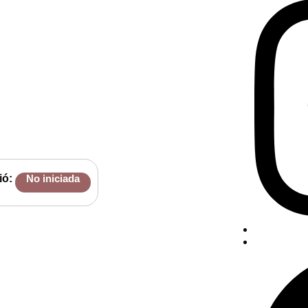
ió:
No iniciada