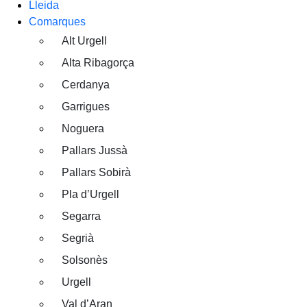
Lleida
Comarques
Alt Urgell
Alta Ribagorça
Cerdanya
Garrigues
Noguera
Pallars Jussà
Pallars Sobirà
Pla d’Urgell
Segarra
Segrià
Solsonès
Urgell
Val d’Aran