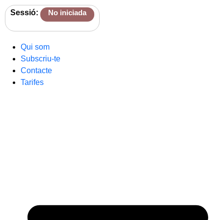
Sessió:
No iniciada
Qui som
Subscriu-te
Contacte
Tarifes