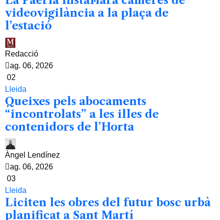
La Paeria instal·larà càmeres de
videovigilància a la plaça de
l’estació
Redacció
ag. 06, 2026
02
Lleida
Queixes pels abocaments
“incontrolats” a les illes de
contenidors de l’Horta
Àngel Lendínez
ag. 06, 2026
03
Lleida
Liciten les obres del futur bosc urbà
planificat a Sant Martí