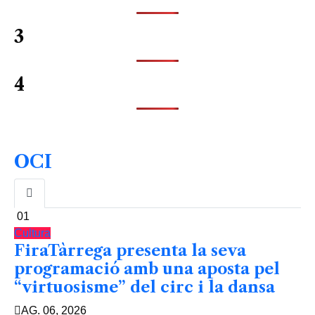
3
4
OCI
01
Cultura
FiraTàrrega presenta la seva
programació amb una aposta pel
“virtuosisme” del circ i la dansa
AG. 06, 2026