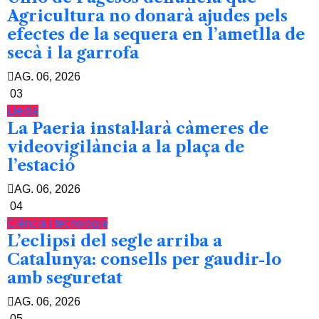
Agricultura no donarà ajudes pels
efectes de la sequera en l’ametlla de
secà i la garrofa
AG. 06, 2026
03
Lleida
La Paeria instal·larà càmeres de
videovigilància a la plaça de
l’estació
AG. 06, 2026
04
Ciència i tecnologia
L’eclipsi del segle arriba a
Catalunya: consells per gaudir-lo
amb seguretat
AG. 06, 2026
05