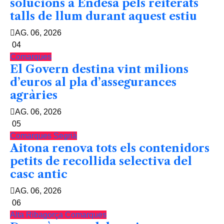
solucions a Endesa pels reiterats
talls de llum durant aquest estiu
AG. 06, 2026
04
Comarques
El Govern destina vint milions
d’euros al pla d’assegurances
agràries
AG. 06, 2026
05
Comarques
Segrià
Aitona renova tots els contenidors
petits de recollida selectiva del
casc antic
AG. 06, 2026
06
Alta Ribagorça
Comarques