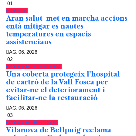
01
Naut Aran
Aran salut met en marcha accions
entà mitigar es nautes
temperatures en espacis
assistenciaus
AG. 06, 2026
02
Comarques
Pallars Jussà
Una coberta protegeix l’hospital
de cartró de la Vall Fosca per
evitar-ne el deteriorament i
facilitar-ne la restauració
AG. 06, 2026
03
Comarques
Pla d'Urgell
Vilanova de Bellpuig reclama