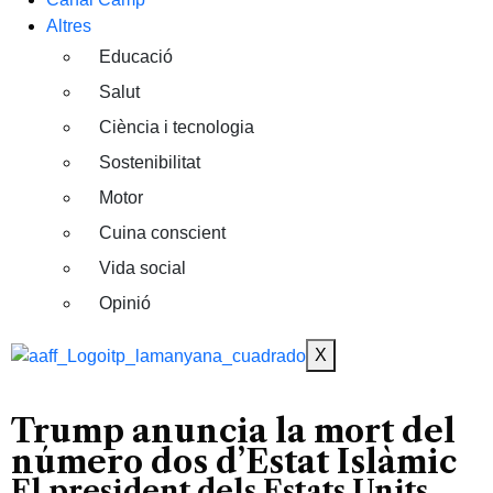
Altres
Educació
Salut
Ciència i tecnologia
Sostenibilitat
Motor
Cuina conscient
Vida social
Opinió
X
Trump anuncia la mort del
número dos d’Estat Islàmic
El president dels Estats Units