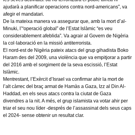
ajudarà a planificar operacions contra nord-americans”, va
afegir el mandatari.
De la mateixa manera va assegurar que, amb la mort d’al-
Minuki, l’“operació global” de l’Estat Islàmic “es veu
considerablement afeblida”. Va agrair al Govern de Nigèria
la col·laboració en la missió antiterrorista.
El nord-est de Nigèria pateix atacs del grup gihadista Boko
Haram des del 2009, una violència que va empitjorar a partir
del 2016 amb el sorgiment de la seva escissió, l’Estat
Islàmic.
Mentrestant, l’Exèrcit d’Israel va confirmar ahir la mort de
l’alt càrrec del braç armat de Hamàs a Gaza, Izz al Din Al-
Haddad, en els seus atacs contra la ciutat de Gaza
divendres a la nit. A més, el grup islamista va votar ahir per
triar el seu nou líder -després de l’assassinat dels seus caps
el 2024- sense obtenir un resultat clar.