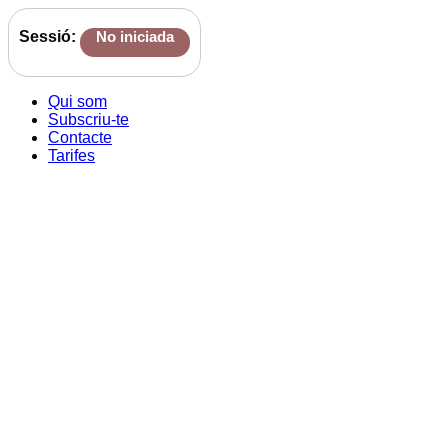
Sessió:
No iniciada
Qui som
Subscriu-te
Contacte
Tarifes