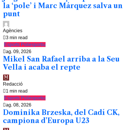
la ‘pole’ i Marc Márquez salva un
punt
Agències
3 min read
Esports
Poliesportiu
ag. 09, 2026
Mikel San Rafael arriba a la Seu
Vella i acaba el repte
Redacció
1 min read
Esports
Poliesportiu
ag. 08, 2026
Dominika Brzeska, del Cadí CK,
campiona d’Europa U23