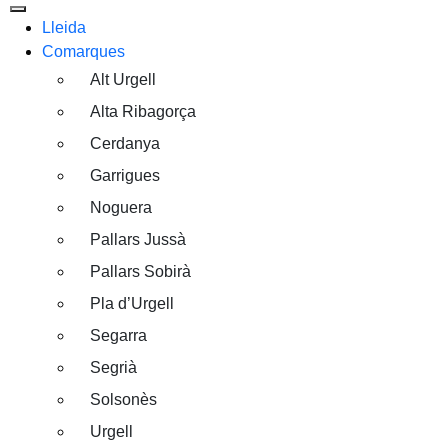
Lleida
Comarques
Alt Urgell
Alta Ribagorça
Cerdanya
Garrigues
Noguera
Pallars Jussà
Pallars Sobirà
Pla d’Urgell
Segarra
Segrià
Solsonès
Urgell