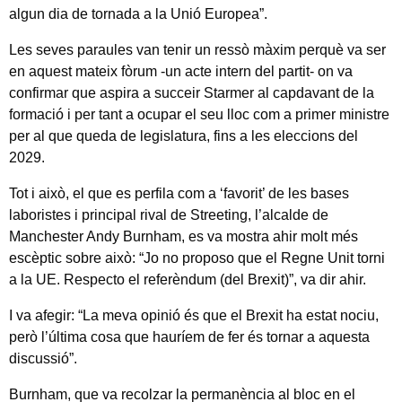
algun dia de tornada a la Unió Europea”.
Les seves paraules van tenir un ressò màxim perquè va ser
en aquest mateix fòrum -un acte intern del partit- on va
confirmar que aspira a succeir Starmer al capdavant de la
formació i per tant a ocupar el seu lloc com a primer ministre
per al que queda de legislatura, fins a les eleccions del
2029.
Tot i això, el que es perfila com a ‘favorit’ de les bases
laboristes i principal rival de Streeting, l’alcalde de
Manchester Andy Burnham, es va mostra ahir molt més
escèptic sobre això: “Jo no proposo que el Regne Unit torni
a la UE. Respecto el referèndum (del Brexit)”, va dir ahir.
I va afegir: “La meva opinió és que el Brexit ha estat nociu,
però l’última cosa que hauríem de fer és tornar a aquesta
discussió”.
Burnham, que va recolzar la permanència al bloc en el