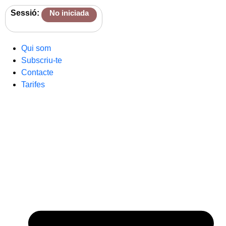
Sessió:
No iniciada
Qui som
Subscriu-te
Contacte
Tarifes