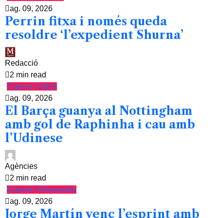
ag. 09, 2026
Perrin fitxa i només queda
resoldre ‘l’expedient Shurna’
Redacció
2 min read
Esports
Futbol
ag. 09, 2026
El Barça guanya al Nottingham
amb gol de Raphinha i cau amb
l’Udinese
Agències
2 min read
Esports
Poliesportiu
ag. 09, 2026
Jorge Martín venç l’esprint amb