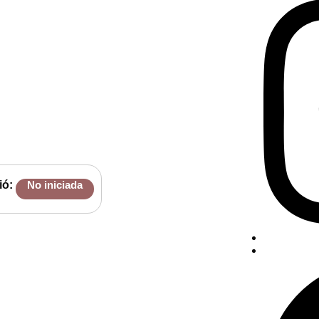
ió:
No iniciada