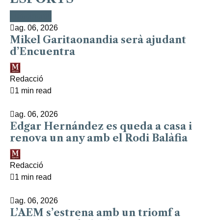
Bàsquet
Esports
Esports
Poliesportiu
Esports
Futbol
Esports
Futbol
Esports
Futbol
ag. 06, 2026
Mikel Garitaonandia serà ajudant
d’Encuentra
Redacció
1 min read
ag. 06, 2026
Edgar Hernández es queda a casa i
renova un any amb el Rodi Balàfia
Redacció
1 min read
ag. 06, 2026
L’AEM s’estrena amb un triomf a