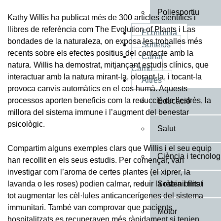
Poliesportiu
Kathy Willis ha publicat més de 300 articles científics i
llibres de referència com The Evolution of Plants i Las
Economia
bondades de la naturaleza, on exposa les troballes més
Sortejos
recents sobre els efectes positius del contacte amb la
Canal
natura. Willis ha demostrat, mitjançant estudis clínics, que
Camp
interactuar amb la natura mirant-la, olorant-la, i tocant-la
Altres
provoca canvis automàtics en el cos humà. Aquests
processos aporten beneficis com la reducció de l’estrès, la
Educació
millora del sistema immune i l’augment del benestar
psicològic.
Salut
Compartim alguns exemples clars que Willis i el seu equip
Ciència i tecnolog
han recollit en els seus estudis. Per començar, van
investigar com l’aroma de certes plantes (el xiprer, la
Sostenibilitat
lavanda o les roses) podien calmar, reduir la ràbia i fins i
tot augmentar les cèl·lules anticancerígenes del sistema
immunitari. També van comprovar que pacients
Motor
hospitalitzats es recuperaven més ràpidament si tenien