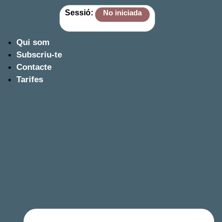
Sessió:
No iniciada
Qui som
Subscriu-te
Contacte
Tarifes