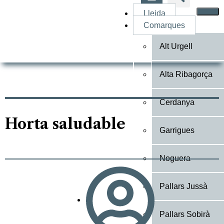
Lleida
Comarques
Alt Urgell
Alta Ribagorça
Cerdanya
Horta saludable
Garrigues
Noguera
Pallars Jussà
Pallars Sobirà