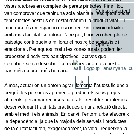
vistes a arbres en comptes de parets pintades. Fins i tot,
Cuina conscient
van comprovar que tenir una sola planta a l’escriptori podia
tenir efectes positius en l’estat d’ànim i la productivitat. El
Vida social
món rural és un espai on desconnectem i desaccelerem
amb més facilitat, la natura, l’aire pur, l’horitzó obert ple de
paisatge contribueix a millorar el nostre benestar físic i
Opinió
emocional. Per aquest motiu les zones rurals podem fer
propostes d’activitats participatives i actives que
contribueixen a descobrir i a reconnectar amb la nostra
part més natural, més humana.
X
A més, actuar en un entorn agrari fomenta l’autosuficiència
perquè les persones aprenen a produir els seus propis
aliments, gestionar recursos naturals i resoldre problemes
desenvolupant habilitats pràctiques en una relació directa
amb el medi i els animals. En canvi, l’entorn urbà afavoreix
la dependència, ja que la majoria dels serveis i productes
de la ciutat faciliten, exageradament, la vida i redueixen la