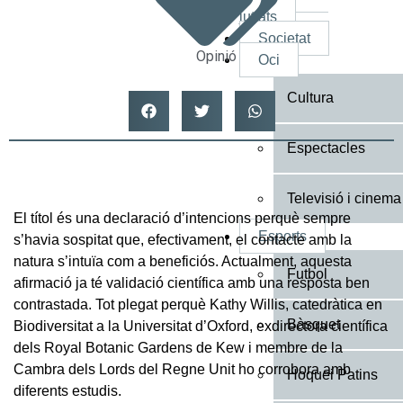
jutjats
Societat
Opinió
Oci
Cultura
Espectacles
Televisió i cinema
El títol és una declaració d’intencions perquè sempre
Esports
s’havia sospitat que, efectivament, el contacte amb la
natura s’intuïa com a beneficiós. Actualment, aquesta
Futbol
afirmació ja té validació científica amb una resposta ben
contrastada. Tot plegat perquè Kathy Willis, catedràtica en
Bàsquet
Biodiversitat a la Universitat d’Oxford, exdirectora científica
dels Royal Botanic Gardens de Kew i membre de la
Cambra dels Lords del Regne Unit ho corrobora amb
Hoquei Patins
diferents estudis.