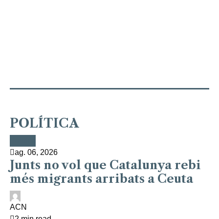
POLÍTICA
Política
Política
Política
Política
Política
ag. 06, 2026
Junts no vol que Catalunya rebi
més migrants arribats a Ceuta
ACN
2 min read