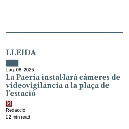
LLEIDA
Lleida
Lleida
Lleida
Lleida
Lleida
ag. 06, 2026
La Paeria instal·larà càmeres de
videovigilància a la plaça de
l’estació
Redacció
2 min read