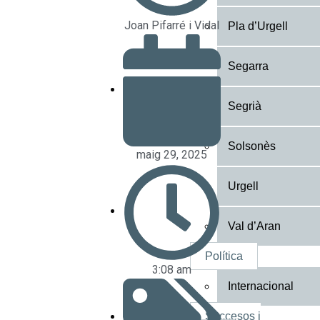
Joan Pifarré i Vidal
Pla d’Urgell
Segarra
Segrià
Solsonès
maig 29, 2025
Urgell
Val d’Aran
Política
3:08 am
Internacional
Succesos i