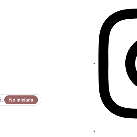
ó:
No iniciada