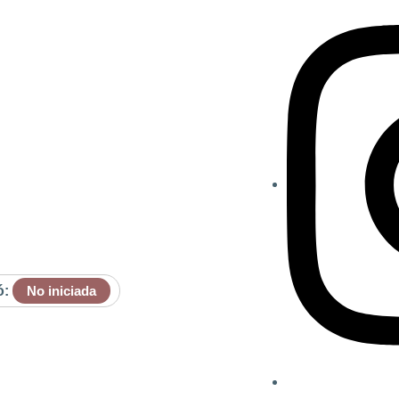
ó:
No iniciada