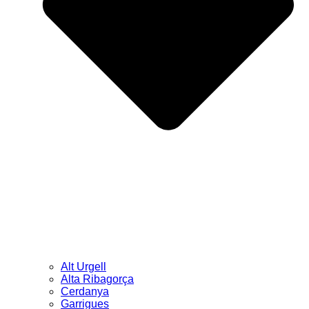
Alt Urgell
Alta Ribagorça
Cerdanya
Garrigues