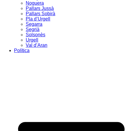
Noguera
Pallars Jussà
Pallars Sobirà
Pla d’Urgell
Segarra
Segrià
Solsonès
Urgell
Val d’Aran
Política