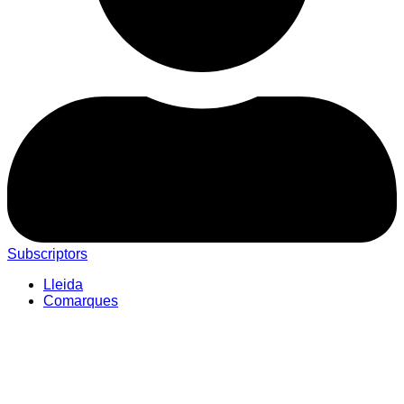
Subscriptors
Lleida
Comarques