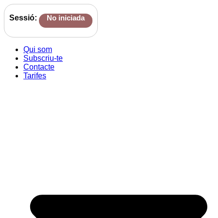
Sessió:
No iniciada
Qui som
Subscriu-te
Contacte
Tarifes