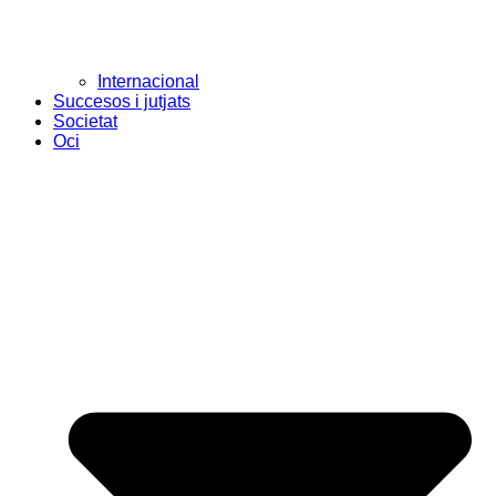
Internacional
Succesos i jutjats
Societat
Oci