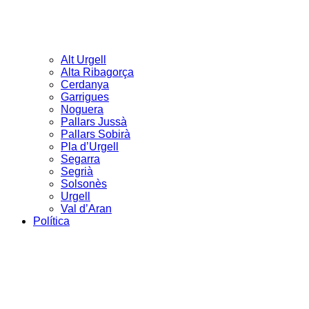
Alt Urgell
Alta Ribagorça
Cerdanya
Garrigues
Noguera
Pallars Jussà
Pallars Sobirà
Pla d’Urgell
Segarra
Segrià
Solsonès
Urgell
Val d’Aran
Política