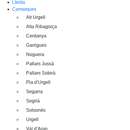
Lleida
Comarques
Alt Urgell
Alta Ribagorça
Cerdanya
Garrigues
Noguera
Pallars Jussà
Pallars Sobirà
Pla d’Urgell
Segarra
Segrià
Solsonès
Urgell
Val d’Aran