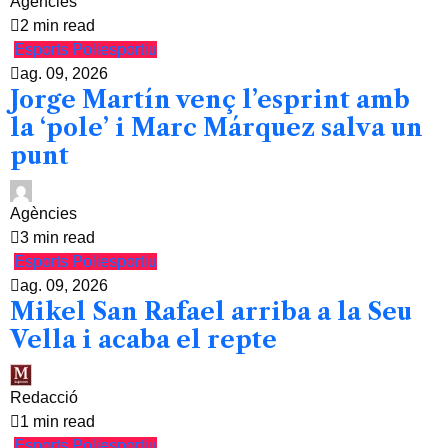
Agències
2 min read
Esports
Poliesportiu
ag. 09, 2026
Jorge Martín venç l’esprint amb
la ‘pole’ i Marc Márquez salva un
punt
Agències
3 min read
Esports
Poliesportiu
ag. 09, 2026
Mikel San Rafael arriba a la Seu
Vella i acaba el repte
Redacció
1 min read
Esports
Poliesportiu