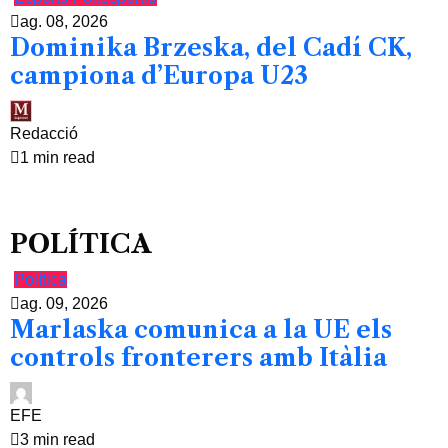
ag. 08, 2026
Dominika Brzeska, del Cadí CK,
campiona d’Europa U23
Redacció
1 min read
POLÍTICA
Política
ag. 09, 2026
Marlaska comunica a la UE els
controls fronterers amb Itàlia
EFE
3 min read