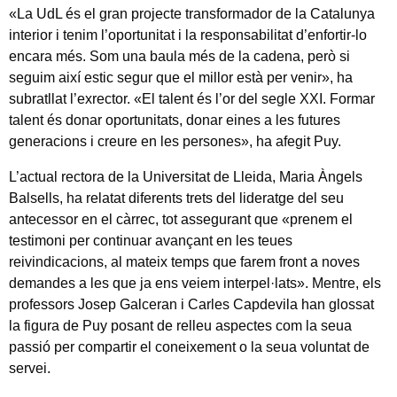
«La UdL és el gran projecte transformador de la Catalunya
interior i tenim l’oportunitat i la responsabilitat d’enfortir-lo
encara més. Som una baula més de la cadena, però si
seguim així estic segur que el millor està per venir», ha
subratllat l’exrector. «El talent és l’or del segle XXI. Formar
talent és donar oportunitats, donar eines a les futures
generacions i creure en les persones», ha afegit Puy.
L’actual rectora de la Universitat de Lleida, Maria Àngels
Balsells, ha relatat diferents trets del lideratge del seu
antecessor en el càrrec, tot assegurant que «prenem el
testimoni per continuar avançant en les teues
reivindicacions, al mateix temps que farem front a noves
demandes a les que ja ens veiem interpel·lats». Mentre, els
professors Josep Galceran i Carles Capdevila han glossat
la figura de Puy posant de relleu aspectes com la seua
passió per compartir el coneixement o la seua voluntat de
servei.