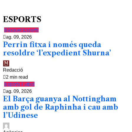
ESPORTS
Bàsquet
Esports
ag. 09, 2026
Perrin fitxa i només queda
resoldre ‘l’expedient Shurna’
Redacció
2 min read
Esports
Futbol
ag. 09, 2026
El Barça guanya al Nottingham
amb gol de Raphinha i cau amb
l’Udinese