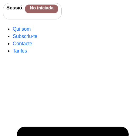
Sessió:
No iniciada
Qui som
Subscriu-te
Contacte
Tarifes