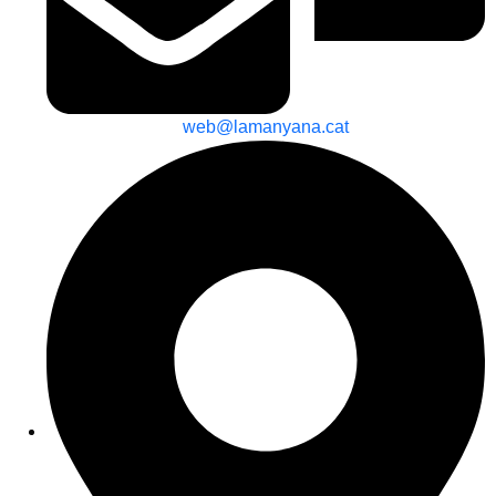
web@lamanyana.cat