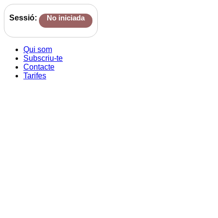
Sessió:
No iniciada
Qui som
Subscriu-te
Contacte
Tarifes