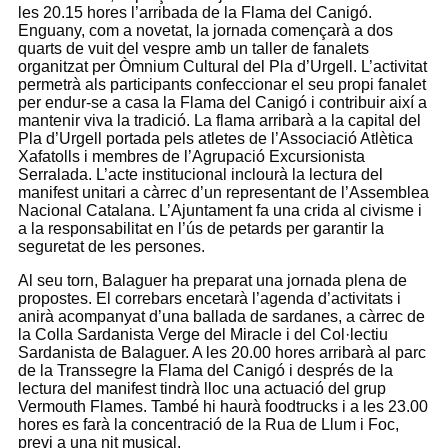
les 20.15 hores l’arribada de la Flama del Canigó.
Enguany, com a novetat, la jornada començarà a dos
quarts de vuit del vespre amb un taller de fanalets
organitzat per Òmnium Cultural del Pla d’Urgell. L’activitat
permetrà als participants confeccionar el seu propi fanalet
per endur-se a casa la Flama del Canigó i contribuir així a
mantenir viva la tradició. La flama arribarà a la capital del
Pla d’Urgell portada pels atletes de l’Associació Atlètica
Xafatolls i membres de l’Agrupació Excursionista
Serralada. L’acte institucional inclourà la lectura del
manifest unitari a càrrec d’un representant de l’Assemblea
Nacional Catalana. L’Ajuntament fa una crida al civisme i
a la responsabilitat en l’ús de petards per garantir la
seguretat de les persones.
Al seu torn, Balaguer ha preparat una jornada plena de
propostes. El correbars encetarà l’agenda d’activitats i
anirà acompanyat d’una ballada de sardanes, a càrrec de
la Colla Sardanista Verge del Miracle i del Col·lectiu
Sardanista de Balaguer. A les 20.00 hores arribarà al parc
de la Transsegre la Flama del Canigó i després de la
lectura del manifest tindrà lloc una actuació del grup
Vermouth Flames. També hi haurà foodtrucks i a les 23.00
hores es farà la concentració de la Rua de Llum i Foc,
previ a una nit musical.