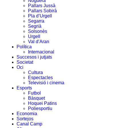
Noguera
Pallars Jussà
Pallars Sobirà
Pla d’Urgell
Segarra
Segrià
Solsonès
Urgell
Val d’Aran
Política
Internacional
Succesos i jutjats
Societat
Oci
Cultura
Espectacles
Televisió i cinema
Esports
Futbol
Bàsquet
Hoquei Patins
Poliesportiu
Economia
Sortejos
Canal Camp