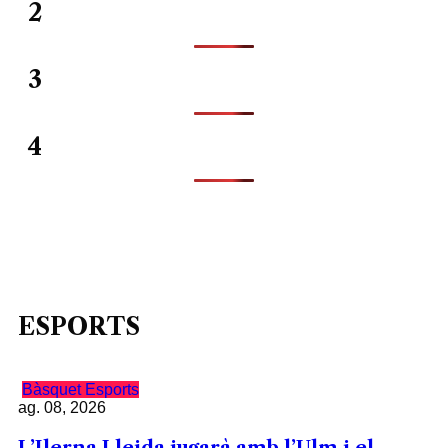
2
3
4
ESPORTS
Bàsquet
Esports
ag. 08, 2026
L’Ilerna Lleida jugarà amb l’Ulm i el