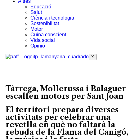
Altres
Educació
Salut
Ciència i tecnologia
Sostenibilitat
Motor
Cuina conscient
Vida social
Opinió
X
Tàrrega, Mollerussa i Balaguer
escalfen motors per Sant Joan
El territori prepara diverses
activitats per celebrar una
revetlla en què no faltarà la
rebuda de la Flama del Canigó,