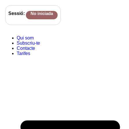
Sessió:
No iniciada
Qui som
Subscriu-te
Contacte
Tarifes