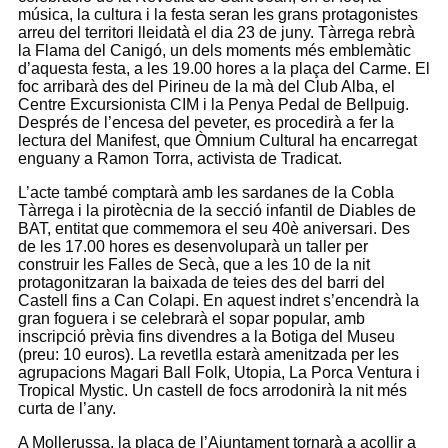
música, la cultura i la festa seran les grans protagonistes
arreu del territori lleidatà el dia 23 de juny. Tàrrega rebrà
la Flama del Canigó, un dels moments més emblemàtic
d’aquesta festa, a les 19.00 hores a la plaça del Carme. El
foc arribarà des del Pirineu de la mà del Club Alba, el
Centre Excursionista CIM i la Penya Pedal de Bellpuig.
Després de l’encesa del peveter, es procedirà a fer la
lectura del Manifest, que Òmnium Cultural ha encarregat
enguany a Ramon Torra, activista de Tradicat.
L’acte també comptarà amb les sardanes de la Cobla
Tàrrega i la pirotècnia de la secció infantil de Diables de
BAT, entitat que commemora el seu 40è aniversari. Des
de les 17.00 hores es desenvoluparà un taller per
construir les Falles de Secà, que a les 10 de la nit
protagonitzaran la baixada de teies des del barri del
Castell fins a Can Colapi. En aquest indret s’encendrà la
gran foguera i se celebrarà el sopar popular, amb
inscripció prèvia fins divendres a la Botiga del Museu
(preu: 10 euros). La revetlla estarà amenitzada per les
agrupacions Magari Ball Folk, Utopia, La Porca Ventura i
Tropical Mystic. Un castell de focs arrodonirà la nit més
curta de l’any.
A Mollerussa, la plaça de l’Ajuntament tornarà a acollir a