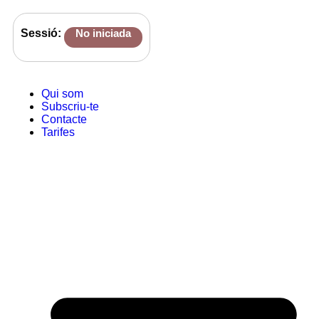
Sessió:
No iniciada
Qui som
Subscriu-te
Contacte
Tarifes