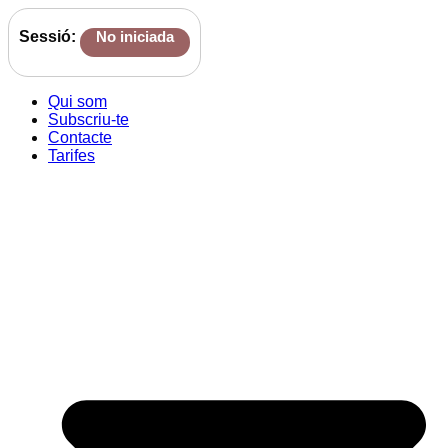
Sessió:
No iniciada
Qui som
Subscriu-te
Contacte
Tarifes