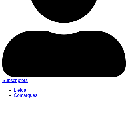
Subscriptors
Lleida
Comarques