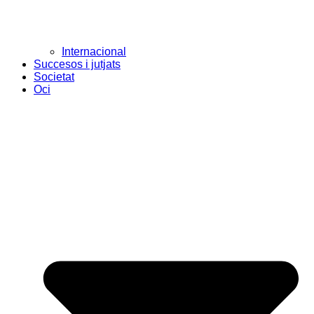
Internacional
Succesos i jutjats
Societat
Oci