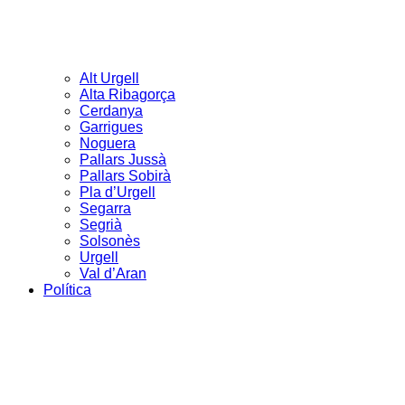
Alt Urgell
Alta Ribagorça
Cerdanya
Garrigues
Noguera
Pallars Jussà
Pallars Sobirà
Pla d’Urgell
Segarra
Segrià
Solsonès
Urgell
Val d’Aran
Política