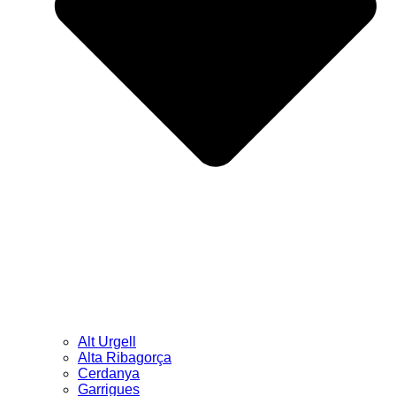
Alt Urgell
Alta Ribagorça
Cerdanya
Garrigues