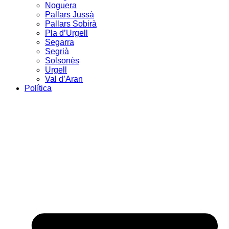
Noguera
Pallars Jussà
Pallars Sobirà
Pla d’Urgell
Segarra
Segrià
Solsonès
Urgell
Val d’Aran
Política