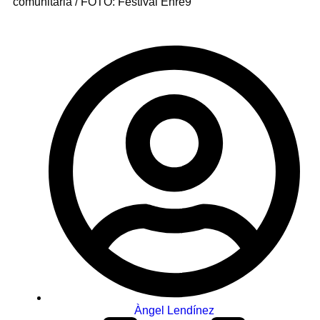
comunitària / FOTO: Festival Enre9
Àngel Lendínez