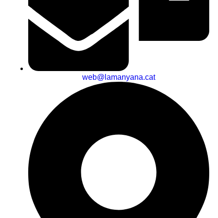
web@lamanyana.cat