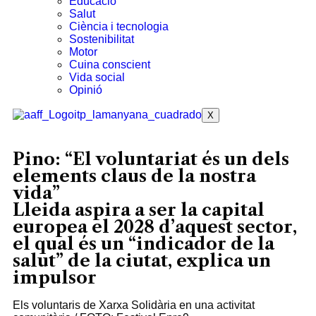
Educació
Salut
Ciència i tecnologia
Sostenibilitat
Motor
Cuina conscient
Vida social
Opinió
X
Pino: “El voluntariat és un dels
elements claus de la nostra
vida”
Lleida aspira a ser la capital
europea el 2028 d’aquest sector,
el qual és un “indicador de la
salut” de la ciutat, explica un
impulsor
Els voluntaris de Xarxa Solidària en una activitat