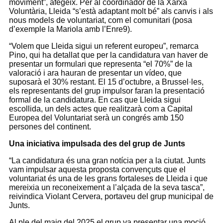
moviment”, afegeix. Per al coordinador de la Xarxa
Voluntària, Lleida “s’està adaptant molt bé” als canvis i als
nous models de voluntariat, com el comunitari (posa
d’exemple la Mariola amb l’Enre9).
“Volem que Lleida sigui un referent europeu”, remarca
Pino, qui ha detallat que per la candidatura van haver de
presentar un formulari que representa “el 70%” de la
valoració i ara hauran de presentar un vídeo, que
suposarà el 30% restant. El 15 d’octubre, a Brussel·les,
els representants del grup impulsor faran la presentació
formal de la candidatura. En cas que Lleida sigui
escollida, un dels actes que realitzarà com a Capital
Europea del Voluntariat serà un congrés amb 150
persones del continent.
Una iniciativa impulsada des del grup de Junts
“La candidatura és una gran notícia per a la ciutat. Junts
vam impulsar aquesta proposta convençuts que el
voluntariat és una de les grans fortaleses de Lleida i que
mereixia un reconeixement a l’alçada de la seva tasca”,
reivindica Violant Cervera, portaveu del grup municipal de
Junts.
Al ple del maig del 2025 el grup va presentar una moció