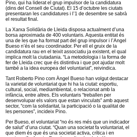
Pino, qui ha liderat el grup impulsor de la candidatura
(dins del Consell de Ciutat). El 15 d’octubre les ciutats
presentaran les candidatures i l’1 de desembre se sabrà
el resultat final.
La Xarxa Solidària de Lleida disposa actualment d’una
borsa aproximada de 400 voluntaris. Aquesta entitat és
una de les que ha format part del grup impulsor i l’Angel
Bueso n’és el seu coordinador. Per ell el gruix de la
candidatura rau en el teixit associatiu ja existent, el qual
implica molt la ciutadania. “La metodologia i la forma de
fer de Lleida crec que és distintiva i que pot ajudar molt
també a la idea europea del voluntariat”, reivindica.
Tant Roberto Pino com Àngel Bueso han volgut destacar
la varietat de voluntariat que hi ha la ciutat: esportiu,
cultural, social, mediambiental, o relacionat amb la
infància, entre altres. Els voluntaris “treballen per
desenvolupar els valors que estan vinculats” amb aquest
sector, “com la solidaritat, la participació o la qualitat de
les persones”, incideix Pino.
Per Bueso, el voluntariat “no és res més que un indicador
de salut” d’una ciutat. “Quan una societat fa voluntariat, el
que diem és que és una societat activa, crítica i en