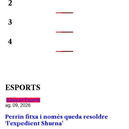
2
3
4
ESPORTS
Bàsquet
Esports
ag. 09, 2026
Perrin fitxa i només queda resoldre
‘l’expedient Shurna’