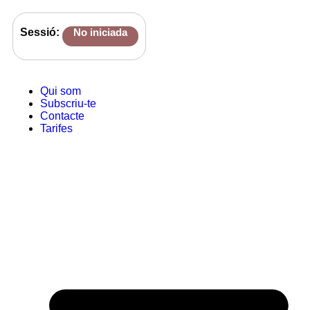
Sessió:
No iniciada
Qui som
Subscriu-te
Contacte
Tarifes