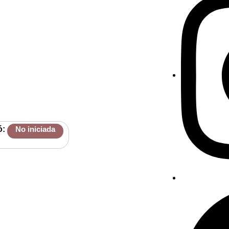
ó:
No iniciada