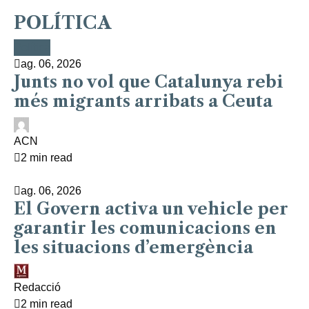
POLÍTICA
Política
Política
Política
Política
Política
ag. 06, 2026
Junts no vol que Catalunya rebi
més migrants arribats a Ceuta
ACN
2 min read
ag. 06, 2026
El Govern activa un vehicle per
garantir les comunicacions en
les situacions d’emergència
Redacció
2 min read