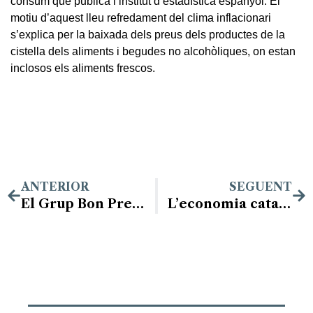
consum que publica l’institut d’estadística espanyol. El
motiu d’aquest lleu refredament del clima inflacionari
s’explica per la baixada dels preus dels productes de la
cistella dels aliments i begudes no alcohòliques, on estan
inclosos els aliments frescos.
ANTERIOR
SEGUENT
El Grup Bon Preu generarà 450 nous llocs de treball a Catalunya i invertirà 78 milions d’euros
L’economia catalana manté el ritme de creixement en el 0,7% en el segon trimestre