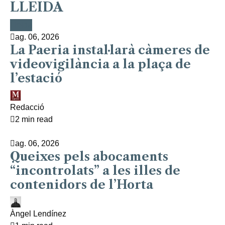
LLEIDA
Lleida
Lleida
Lleida
Lleida
Lleida
ag. 06, 2026
La Paeria instal·larà càmeres de
videovigilància a la plaça de
l’estació
Redacció
2 min read
ag. 06, 2026
Queixes pels abocaments
“incontrolats” a les illes de
contenidors de l’Horta
Àngel Lendínez