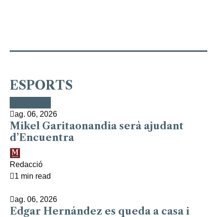
ESPORTS
Bàsquet
Esports
Esports
Poliesportiu
Esports
Futbol
Esports
Futbol
Esports
Futbol
ag. 06, 2026
Mikel Garitaonandia serà ajudant
d’Encuentra
Redacció
1 min read
ag. 06, 2026
Edgar Hernández es queda a casa i