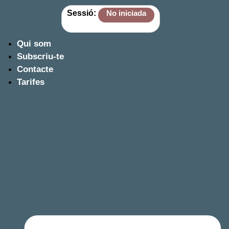
Sessió:
No iniciada
Qui som
Subscriu-te
Contacte
Tarifes