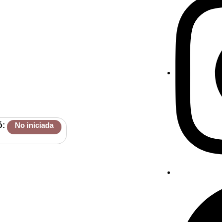
ó:
No iniciada