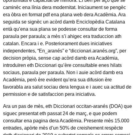
oportunitats e capacitat de milhora. Ei ben per açò que se
caminèc ena línia dera modernitat. Iniciaument se pengèc
era òbra en format pdf ena plana web dera Acadèmia. Ara
seguida se signèc un acòrd damb Enciclopèdia Catalana
entà qu’ena sua plana se podesse consultar de forma
paraula per paraula; a mès s’i ahigec era traduccion ath
catalan. Encara i e. Posteriorament dues iniciatives
independentes, “En_aranés” e “diccionari.aranés.org”, per
decision pròpia, sense cap acòrd damb era Acadèmia,
introduïren eth Diccionari qu’ère consultable enes hilats
sociaus, paraula per paraula. Non i auie acòrd damb era
Acadèmia, però ère evident qu’era sua difusion ère
favorabla ara salut sociau dera lengua e i auec ua actitud de
permission e de satisfaccion pera iniciativa.
Ara un pas de mès, eth Diccionari occitan-aranés (DOA) que
siguec presentat eth passat 24 de març, e que podem
consultar ena pagina dera Acadèmia. Presente mès 15.000
entrades, apòrte mès d’un 50% de creishement respècte