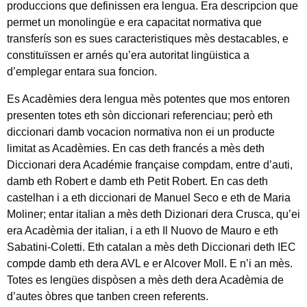
produccions que definissen era lengua. Era descripcion que
permet un monolingüe e era capacitat normativa que
transferís son es sues caracteristiques mès destacables, e
constituïssen er arnés qu’era autoritat lingüistica a
d’emplegar entara sua foncion.
Es Acadèmies dera lengua mès potentes que mos entoren
presenten totes eth sòn diccionari referenciau; però eth
diccionari damb vocacion normativa non ei un producte
limitat as Acadèmies. En cas deth francés a mès deth
Diccionari dera Académie française compdam, entre d’auti,
damb eth Robert e damb eth Petit Robert. En cas deth
castelhan i a eth diccionari de Manuel Seco e eth de Maria
Moliner; entar italian a mès deth Dizionari dera Crusca, qu’ei
era Acadèmia der italian, i a eth Il Nuovo de Mauro e eth
Sabatini-Coletti. Eth catalan a mès deth Diccionari deth IEC
compde damb eth dera AVL e er Alcover Moll. E n’i an mès.
Totes es lengües dispòsen a mès deth dera Acadèmia de
d’autes òbres que tanben creen referents.