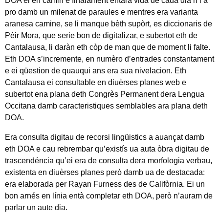
DOA ei en camin e finalament entara vida de cada dia n’i a
pro damb un milenat de paraules e mentres era varianta
aranesa camine, se li manque bèth supòrt, es diccionaris de
Pèir Mora, que serie bon de digitalizar, e subertot eth de
Cantalausa, li daràn eth còp de man que de moment li falte.
Eth DOA s’incremente, en numèro d’entrades constantament
e ei qüestion de quauqui ans era sua nivelacion. Eth
Cantalausa ei consultable en diuèrses planes web e
subertot ena plana deth Congrès Permanent dera Lengua
Occitana damb caracteristiques semblables ara plana deth
DOA.
Era consulta digitau de recorsi lingüistics a auançat damb
eth DOA e cau rebrembar qu’existís ua auta òbra digitau de
trascendéncia qu’ei era de consulta dera morfologia verbau,
existenta en diuèrses planes però damb ua de destacada:
era elaborada per Rayan Furness des de Califòrnia. Ei un
bon arnés en línia entà completar eth DOA, però n’auram de
parlar un aute dia.