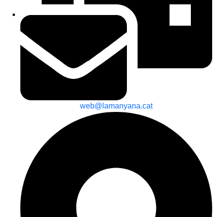
web@lamanyana.cat