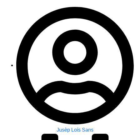
Jusèp Loís Sans