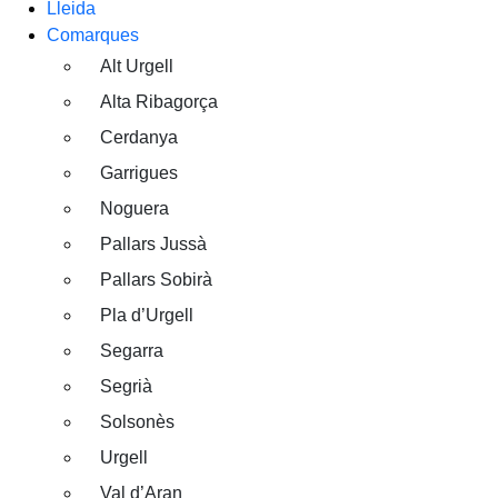
Lleida
Comarques
Alt Urgell
Alta Ribagorça
Cerdanya
Garrigues
Noguera
Pallars Jussà
Pallars Sobirà
Pla d’Urgell
Segarra
Segrià
Solsonès
Urgell
Val d’Aran