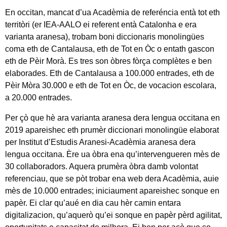
En occitan, mancat d’ua Acadèmia de referéncia entà tot eth
territòri (er IEA-AALO ei referent entà Catalonha e era
varianta aranesa), trobam boni diccionaris monolingües
coma eth de Cantalausa, eth de Tot en Òc o entath gascon
eth de Pèir Morà. Es tres son òbres fòrça complètes e ben
elaborades. Eth de Cantalausa a 100.000 entrades, eth de
Pèir Mòra 30.000 e eth de Tot en Òc, de vocacion escolara,
a 20.000 entrades.
Per çò que hè ara varianta aranesa dera lengua occitana en
2019 apareishec eth prumèr diccionari monolingüe elaborat
per Institut d’Estudis Aranesi-Acadèmia aranesa dera
lengua occitana. Ère ua òbra ena qu’intervengueren mès de
30 collaboradors. Aquera prumèra òbra damb volontat
referenciau, que se pòt trobar ena web dera Acadèmia, auie
mès de 10.000 entrades; iniciaument apareishec sonque en
papèr. Ei clar qu’aué en dia cau hèr camin entara
digitalizacion, qu’aquerò qu’ei sonque en papèr pèrd agilitat,