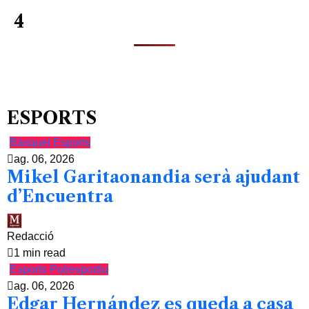
4
ESPORTS
Bàsquet
Esports
ag. 06, 2026
Mikel Garitaonandia serà ajudant
d’Encuentra
Redacció
1 min read
Esports
Poliesportiu
ag. 06, 2026
Edgar Hernández es queda a casa