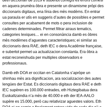
deth diccionari de 2019 e subertot corregís es errors comesi
en aquera prumèra òbra e presente un dinamisme pròpi des
diccionaris digitaus, ena línia des mès modèrns. En entrar
ua paraula er utís en suggeris d’autes de possibles e permet
consultes per acabament de mots o pera inclusion de
cadenes determinades. Permet filtrar airaus tematics,
categories lexiques… ei en consonància damb es òbres
mès modèrnes d’aguestes caracteristiques; ei similar as
diccionaris dera RAE, deth IEC o dera Académie française,
e subertot permet ua actualizacion constanta. Era òbra a
estat reconeishuda per multiples observadors e
professionaus.
Damb eth DOA er occitan en Catalonha s’apròpe un
shinhau mès ara dignificacion, ara socializacion des autes
lengües der Estat. Es diccionaris digitaus dera RAE e deth
IEC supèren es 100.000 entrades, eth Hiztegibatua dera
Euskaltzaindia n’a mès de 40.000 e eth der IEA-AALO
supère es 15.000, però cau relativizar aguestes valors. Eth