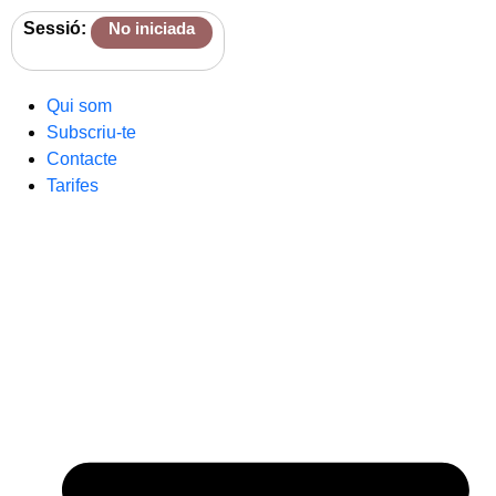
Sessió:
No iniciada
Qui som
Subscriu-te
Contacte
Tarifes