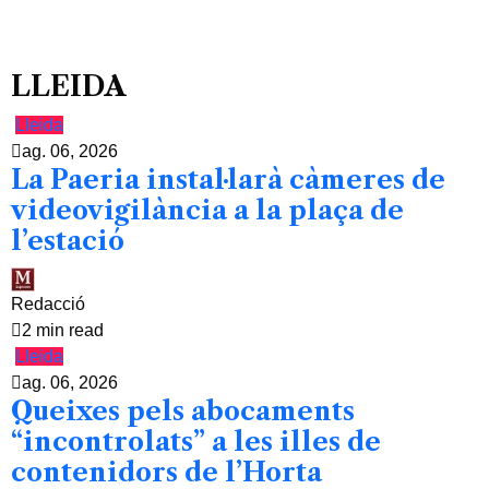
LLEIDA
Lleida
ag. 06, 2026
La Paeria instal·larà càmeres de
videovigilància a la plaça de
l’estació
Redacció
2 min read
Lleida
ag. 06, 2026
Queixes pels abocaments
“incontrolats” a les illes de
contenidors de l’Horta