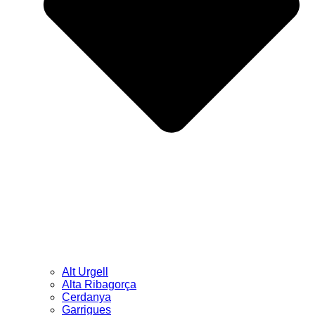
Alt Urgell
Alta Ribagorça
Cerdanya
Garrigues