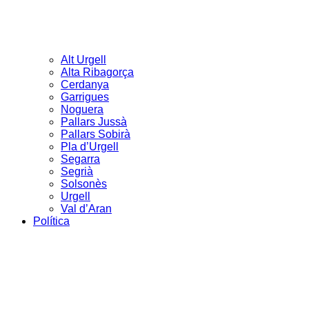
Alt Urgell
Alta Ribagorça
Cerdanya
Garrigues
Noguera
Pallars Jussà
Pallars Sobirà
Pla d’Urgell
Segarra
Segrià
Solsonès
Urgell
Val d’Aran
Política