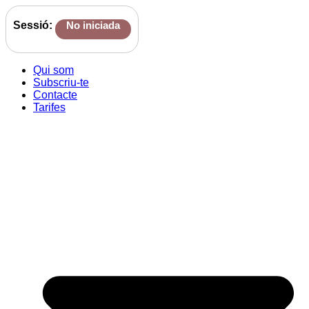
Sessió:
No iniciada
Qui som
Subscriu-te
Contacte
Tarifes