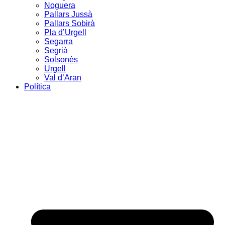
Noguera
Pallars Jussà
Pallars Sobirà
Pla d’Urgell
Segarra
Segrià
Solsonès
Urgell
Val d’Aran
Política