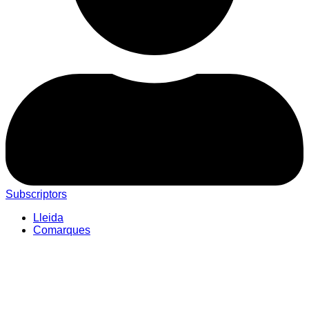
Subscriptors
Lleida
Comarques