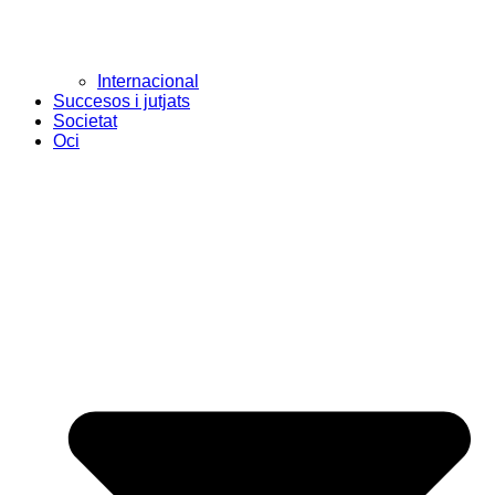
Internacional
Succesos i jutjats
Societat
Oci