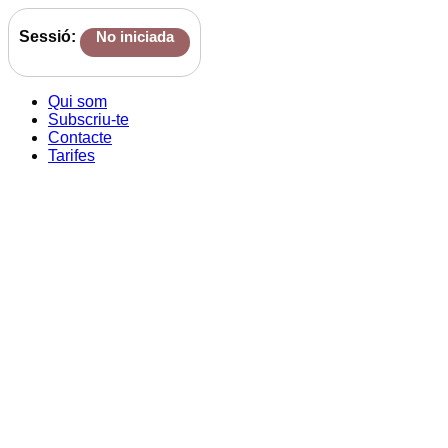
Sessió:
No iniciada
Qui som
Subscriu-te
Contacte
Tarifes