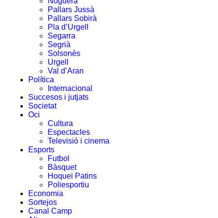
Noguera
Pallars Jussà
Pallars Sobirà
Pla d’Urgell
Segarra
Segrià
Solsonès
Urgell
Val d’Aran
Política
Internacional
Succesos i jutjats
Societat
Oci
Cultura
Espectacles
Televisió i cinema
Esports
Futbol
Bàsquet
Hoquei Patins
Poliesportiu
Economia
Sortejos
Canal Camp