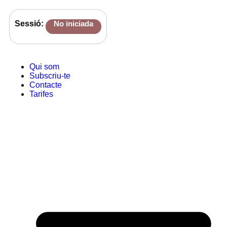
Sessió:
No iniciada
Qui som
Subscriu-te
Contacte
Tarifes