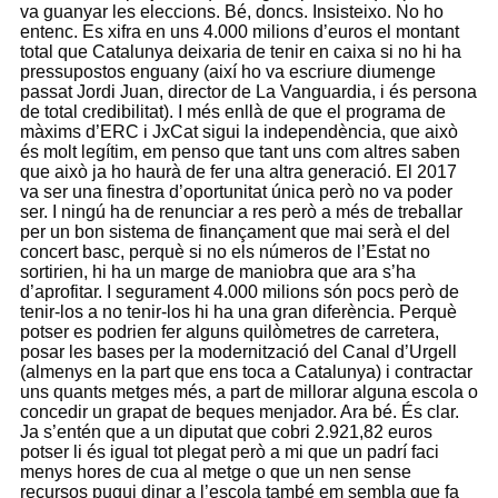
va guanyar les eleccions. Bé, doncs. Insisteixo. No ho
entenc. Es xifra en uns 4.000 milions d’euros el montant
total que Catalunya deixaria de tenir en caixa si no hi ha
pressupostos enguany (així ho va escriure diumenge
passat Jordi Juan, director de La Vanguardia, i és persona
de total credibilitat). I més enllà de que el programa de
màxims d’ERC i JxCat sigui la independència, que això
és molt legítim, em penso que tant uns com altres saben
que això ja ho haurà de fer una altra generació. El 2017
va ser una finestra d’oportunitat única però no va poder
ser. I ningú ha de renunciar a res però a més de treballar
per un bon sistema de finançament que mai serà el del
concert basc, perquè si no els números de l’Estat no
sortirien, hi ha un marge de maniobra que ara s’ha
d’aprofitar. I segurament 4.000 milions són pocs però de
tenir-los a no tenir-los hi ha una gran diferència. Perquè
potser es podrien fer alguns quilòmetres de carretera,
posar les bases per la modernització del Canal d’Urgell
(almenys en la part que ens toca a Catalunya) i contractar
uns quants metges més, a part de millorar alguna escola o
concedir un grapat de beques menjador. Ara bé. És clar.
Ja s’entén que a un diputat que cobri 2.921,82 euros
potser li és igual tot plegat però a mi que un padrí faci
menys hores de cua al metge o que un nen sense
recursos pugui dinar a l’escola també em sembla que fa