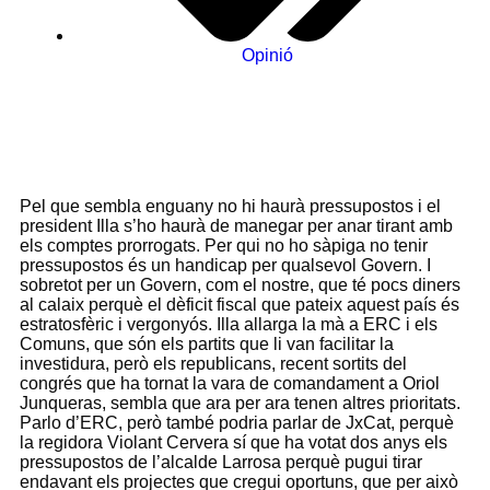
Opinió
Pel que sembla enguany no hi haurà pressupostos i el
president Illa s’ho haurà de manegar per anar tirant amb
els comptes prorrogats. Per qui no ho sàpiga no tenir
pressupostos és un handicap per qualsevol Govern. I
sobretot per un Govern, com el nostre, que té pocs diners
al calaix perquè el dèficit fiscal que pateix aquest país és
estratosfèric i vergonyós. Illa allarga la mà a ERC i els
Comuns, que són els partits que li van facilitar la
investidura, però els republicans, recent sortits del
congrés que ha tornat la vara de comandament a Oriol
Junqueras, sembla que ara per ara tenen altres prioritats.
Parlo d’ERC, però també podria parlar de JxCat, perquè
la regidora Violant Cervera sí que ha votat dos anys els
pressupostos de l’alcalde Larrosa perquè pugui tirar
endavant els projectes que cregui oportuns, que per això