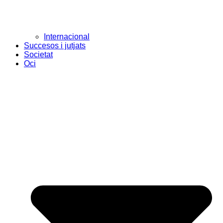
Internacional
Succesos i jutjats
Societat
Oci