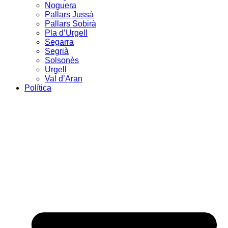
Noguera
Pallars Jussà
Pallars Sobirà
Pla d’Urgell
Segarra
Segrià
Solsonès
Urgell
Val d’Aran
Política