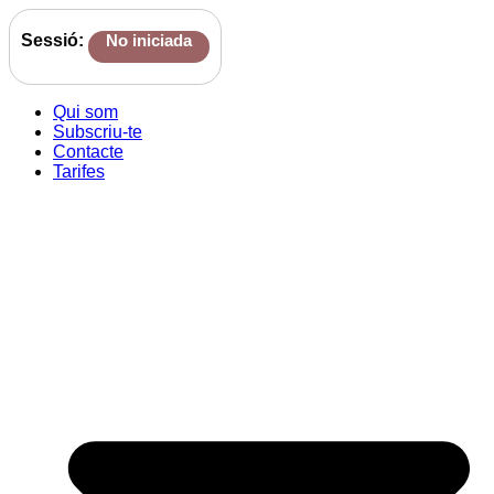
Sessió:
No iniciada
Qui som
Subscriu-te
Contacte
Tarifes