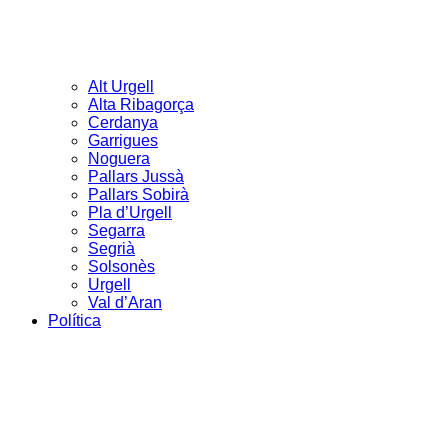
Alt Urgell
Alta Ribagorça
Cerdanya
Garrigues
Noguera
Pallars Jussà
Pallars Sobirà
Pla d’Urgell
Segarra
Segrià
Solsonès
Urgell
Val d’Aran
Política