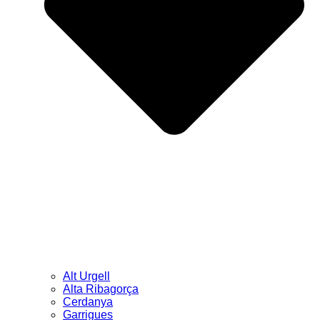
Alt Urgell
Alta Ribagorça
Cerdanya
Garrigues