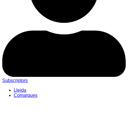
Subscriptors
Lleida
Comarques