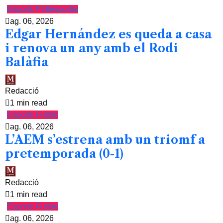
Esports
Poliesportiu
ag. 06, 2026
Edgar Hernández es queda a casa
i renova un any amb el Rodi
Balàfia
Redacció
1 min read
Esports
Futbol
ag. 06, 2026
L’AEM s’estrena amb un triomf a
pretemporada (0-1)
Redacció
1 min read
Esports
Futbol
ag. 06, 2026