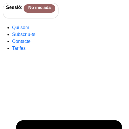
Sessió:
No iniciada
Qui som
Subscriu-te
Contacte
Tarifes