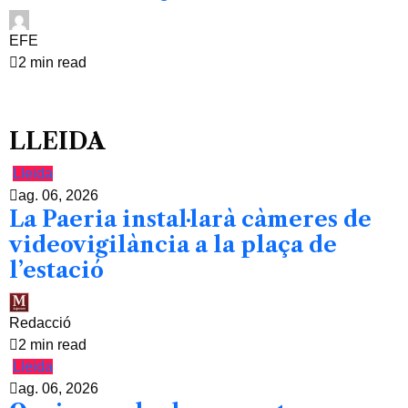
EFE
2 min read
LLEIDA
Lleida
ag. 06, 2026
La Paeria instal·larà càmeres de
videovigilància a la plaça de
l’estació
Redacció
2 min read
Lleida
ag. 06, 2026