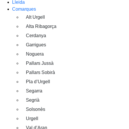
Lleida
Comarques
Alt Urgell
Alta Ribagorça
Cerdanya
Garrigues
Noguera
Pallars Jussà
Pallars Sobirà
Pla d’Urgell
Segarra
Segrià
Solsonès
Urgell
Val d’Aran