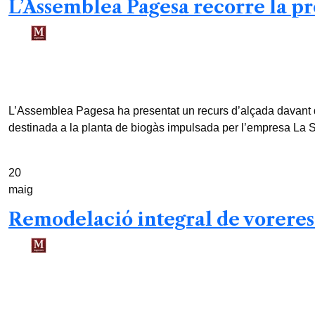
L’Assemblea Pagesa recorre la prò
Redacció /
3 mesos
0
2 min read
L’Assemblea Pagesa ha presentat un recurs d’alçada davant d
destinada a la planta de biogàs impulsada per l’empresa La Sen
20
maig
Remodelació integral de voreres 
Redacció /
3 mesos
0
2 min read