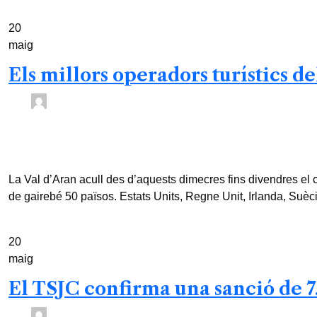
20
maig
Els millors operadors turístics de
ACN /
3 mesos
0
4 min read
La Val d’Aran acull des d’aquests dimecres fins divendres el
de gairebé 50 països. Estats Units, Regne Unit, Irlanda, Suèc
20
maig
El TSJC confirma una sanció de 7.