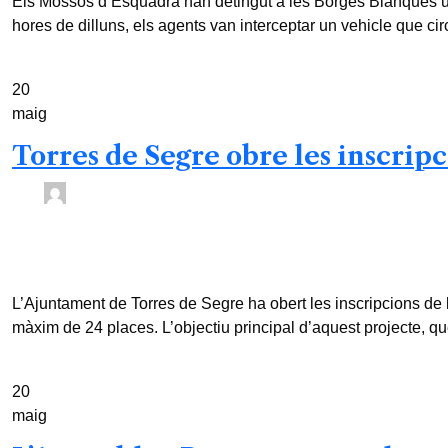
Els Mossos d’Esquadra han detingut a les Borges Blanques un
hores de dilluns, els agents van interceptar un vehicle que cir
20
maig
Torres de Segre obre les inscripc
Àlex Sánchez Torres /
3 mesos
0
2 min read
L’Ajuntament de Torres de Segre ha obert les inscripcions de la 
màxim de 24 places. L’objectiu principal d’aquest projecte, que 
20
maig