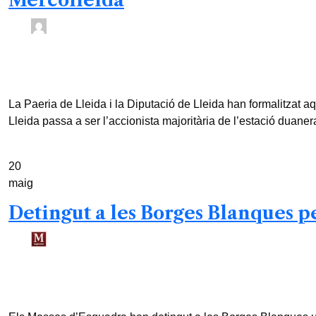
Mercolleida
ACN /
3 mesos
0
3 min read
La Paeria de Lleida i la Diputació de Lleida han formalitzat 
Lleida passa a ser l’accionista majoritària de l’estació duanera
20
maig
Detingut a les Borges Blanques p
Redacció /
3 mesos
0
2 min read