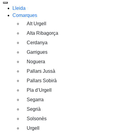
Lleida
Comarques
Alt Urgell
Alta Ribagorça
Cerdanya
Garrigues
Noguera
Pallars Jussà
Pallars Sobirà
Pla d’Urgell
Segarra
Segrià
Solsonès
Urgell