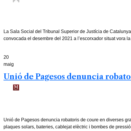
ACN /
3 mesos
0
3 min read
La Sala Social del Tribunal Superior de Justícia de Catalunya
convocada el desembre del 2021 a l’escorxador situat vora la
20
maig
Unió de Pagesos denuncia robator
Redacció /
3 mesos
0
2 min read
Unió de Pagesos denuncia robatoris de coure en diverses grange
plaques solars, bateries, cablejat elèctric i bombes de pressió 