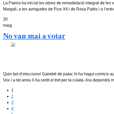
La Paeria ha iniciat les obres de remodelació integral de les vore
Margall, a les avingudes de Pius XII i de Rosa Parks i a l’ent
20
maig
No van mai a votar
Josep Ramon Correal Mòdol /
3 mesos
0
2 min read
Quin fart d’eleccions! Gairebé de patac hi ha hagut comicis 
Vox i a tot arreu li ha sortit el tret per la culata. Ara depend
1
2
3
4