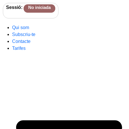
Sessió:
No iniciada
Qui som
Subscriu-te
Contacte
Tarifes