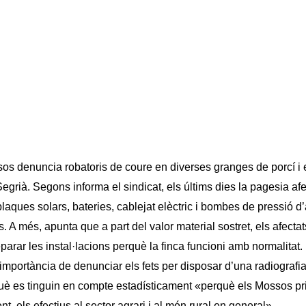
os denuncia robatoris de coure en diverses granges de porcí i 
Segrià. Segons informa el sindicat, els últims dies la pagesia af
 plaques solars, bateries, cablejat elèctric i bombes de pressió d
s. A més, apunta que a part del valor material sostret, els afectat
eparar les instal·lacions perquè la finca funcioni amb normalitat.
a importància de denunciar els fets per disposar d’una radiografia
què es tinguin en compte estadísticament «perquè els Mossos prio
, els efectius al sector agrari i al món rural en general».