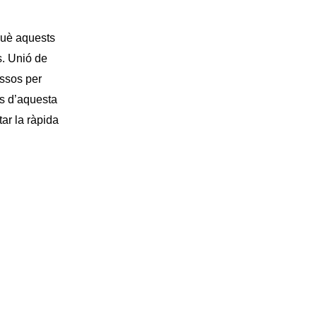
rquè aquests
s. Unió de
ssos per
its d’aquesta
tar la ràpida