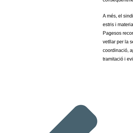
A més, el sind
estris i mater
Pagesos recor
vetllar per la 
coordinació, ap
tramitació i e