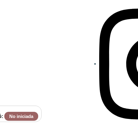
ó:
No iniciada