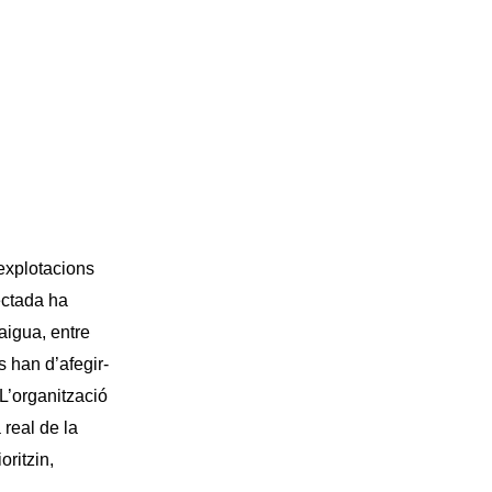
explotacions
ectada ha
’aigua, entre
s han d’afegir-
 L’organització
 real de la
ritzin,