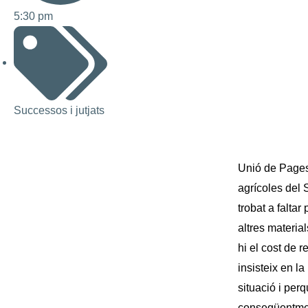
5:30 pm
Successos i jutjats
Unió de Pages
agrícoles del 
trobat a faltar
altres material
hi el cost de r
insisteix en l
situació i per
conseqüentment