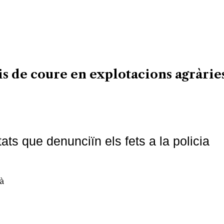
s de coure en explotacions agràrie
ats que denunciïn els fets a la policia
ià