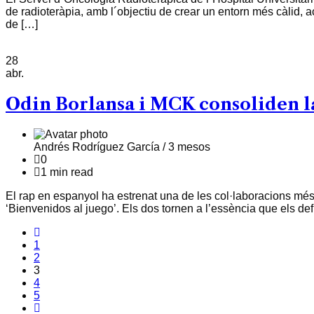
de radioteràpia, amb l´objectiu de crear un entorn més càlid, a
de […]
28
abr.
Odin Borlansa i MCK consoliden la
Andrés Rodríguez García /
3 mesos
0
1 min read
El rap en espanyol ha estrenat una de les col·laboracions mé
‘Bienvenidos al juego’. Els dos tornen a l’essència que els d
1
2
3
4
5