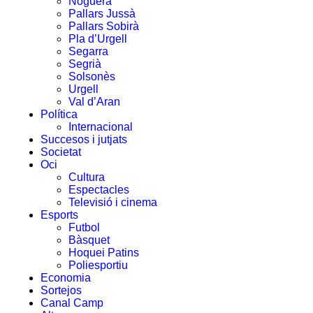
Noguera
Pallars Jussà
Pallars Sobirà
Pla d’Urgell
Segarra
Segrià
Solsonès
Urgell
Val d’Aran
Política
Internacional
Succesos i jutjats
Societat
Oci
Cultura
Espectacles
Televisió i cinema
Esports
Futbol
Bàsquet
Hoquei Patins
Poliesportiu
Economia
Sortejos
Canal Camp