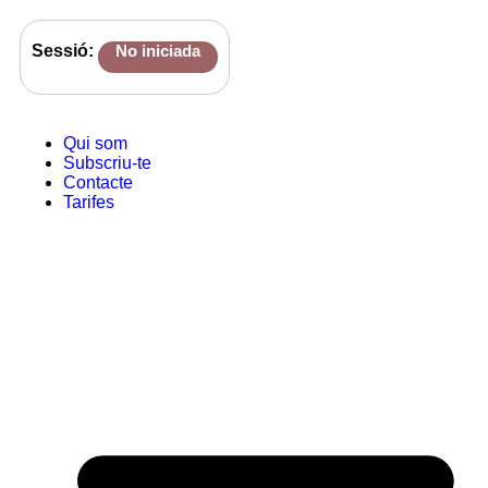
Sessió:
No iniciada
Qui som
Subscriu-te
Contacte
Tarifes