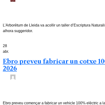
Redacció /
3 mesos
0
1 min read
L’Arborètum de Lleida va acollir un taller d’Escriptura Natural
alhora suggeridor.
28
abr.
Ebro preveu fabricar un cotxe 100
2026
ACN /
3 mesos
0
1 min read
Ebro preveu començar a fabricar un vehicle 100% elèctric a l