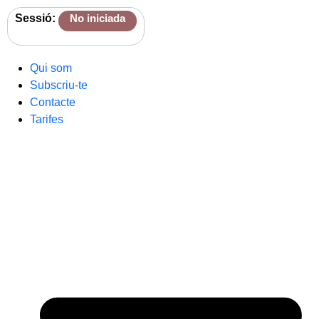
Sessió:
No iniciada
Qui som
Subscriu-te
Contacte
Tarifes