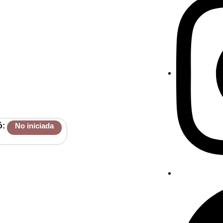
ó:
No iniciada