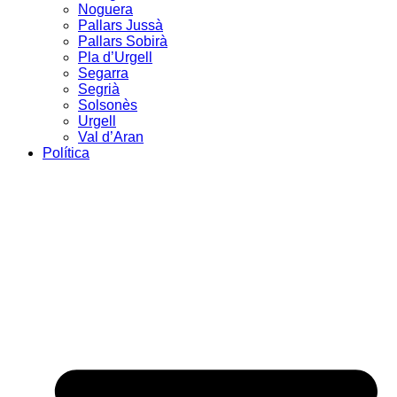
Noguera
Pallars Jussà
Pallars Sobirà
Pla d’Urgell
Segarra
Segrià
Solsonès
Urgell
Val d’Aran
Política