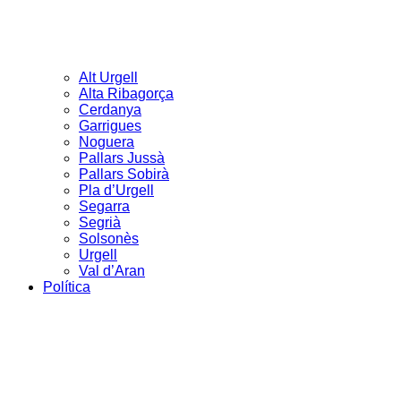
Alt Urgell
Alta Ribagorça
Cerdanya
Garrigues
Noguera
Pallars Jussà
Pallars Sobirà
Pla d’Urgell
Segarra
Segrià
Solsonès
Urgell
Val d’Aran
Política