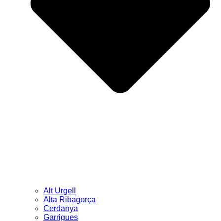
Alt Urgell
Alta Ribagorça
Cerdanya
Garrigues