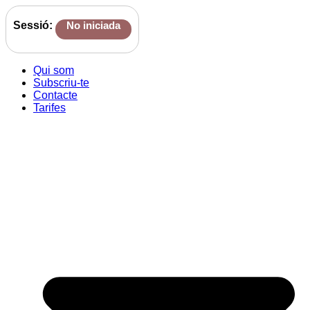
Sessió:
No iniciada
Qui som
Subscriu-te
Contacte
Tarifes