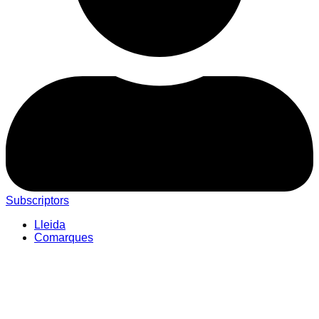
Subscriptors
Lleida
Comarques