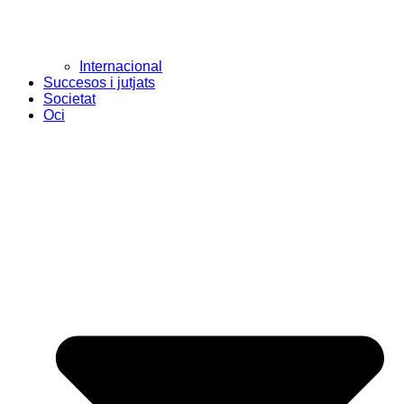
Internacional
Succesos i jutjats
Societat
Oci