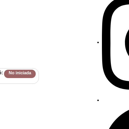
ó:
No iniciada