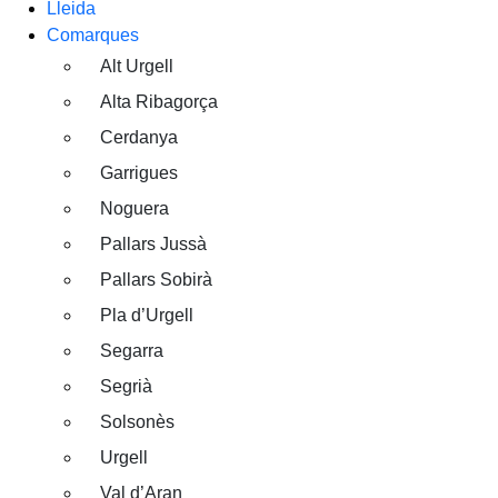
Lleida
Comarques
Alt Urgell
Alta Ribagorça
Cerdanya
Garrigues
Noguera
Pallars Jussà
Pallars Sobirà
Pla d’Urgell
Segarra
Segrià
Solsonès
Urgell
Val d’Aran