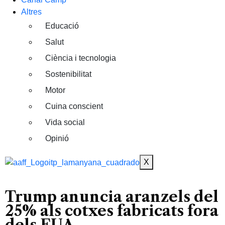
Altres
Educació
Salut
Ciència i tecnologia
Sostenibilitat
Motor
Cuina conscient
Vida social
Opinió
X
Trump anuncia aranzels del
25% als cotxes fabricats fora
dels EUA