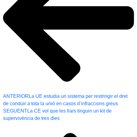
ANTERIOR
La UE estudia un sistema per restringir el dret
de conduir a tota la unió en casos d’infraccions greus
SEGUENT
La CE vol que les llars tinguin un kit de
supervivència de tres dies