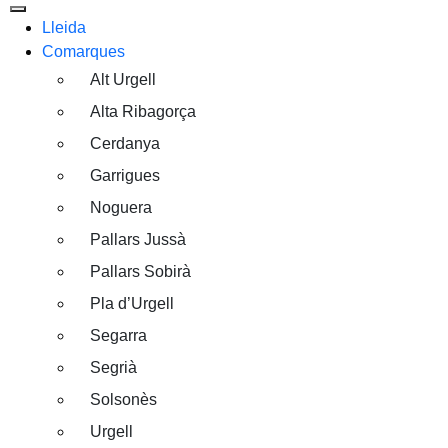
Lleida
Comarques
Alt Urgell
Alta Ribagorça
Cerdanya
Garrigues
Noguera
Pallars Jussà
Pallars Sobirà
Pla d’Urgell
Segarra
Segrià
Solsonès
Urgell