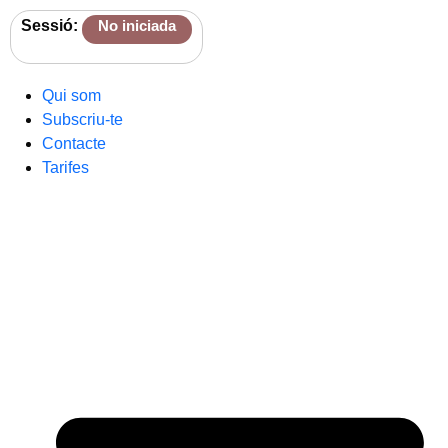
Sessió:
No iniciada
Qui som
Subscriu-te
Contacte
Tarifes