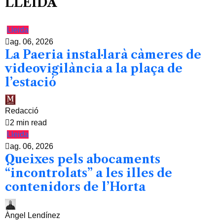
LLEIDA
Lleida
ag. 06, 2026
La Paeria instal·larà càmeres de
videovigilància a la plaça de
l’estació
Redacció
2 min read
Lleida
ag. 06, 2026
Queixes pels abocaments
“incontrolats” a les illes de
contenidors de l’Horta
Àngel Lendínez