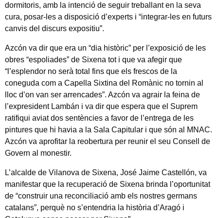
dormitoris, amb la intenció de seguir treballant en la seva
cura, posar-les a disposició d’experts i “integrar-les en futurs
canvis del discurs expositiu”.
Azcón va dir que era un “dia històric” per l’exposició de les
obres “espoliades” de Sixena tot i que va afegir que
“l’esplendor no serà total fins que els frescos de la
coneguda com a Capella Sixtina del Romànic no tornin al
lloc d’on van ser arrencades”. Azcón va agrair la feina de
l’expresident Lambán i va dir que espera que el Suprem
ratifiqui aviat dos sentències a favor de l’entrega de les
pintures que hi havia a la Sala Capitular i que són al MNAC.
Azcón va aprofitar la reobertura per reunir el seu Consell de
Govern al monestir.
L’alcalde de Vilanova de Sixena, José Jaime Castellón, va
manifestar que la recuperació de Sixena brinda l’oportunitat
de “construir una reconciliació amb els nostres germans
catalans”, perquè no s’entendria la història d’Aragó i