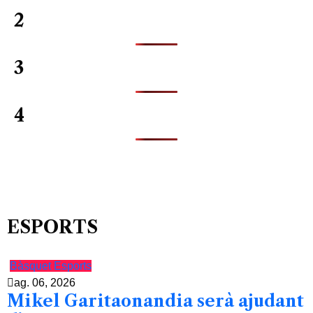
2
3
4
ESPORTS
Bàsquet
Esports
ag. 06, 2026
Mikel Garitaonandia serà ajudant