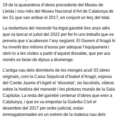
19 de la quarantena d’obres procedents del Museu de
Lleida i nou més del Museu Nacional d’Art de Catalunya de
les 51 que van arribar el 2017, en conjunt un terç del total.
La reobertura del monestir ha trigat gairebé tres anys atès
que va tancar el juliol del 2022 per fer-hi uns treballs que es
preveia que s’acabessin l’any següent. El Govern d’Aragó hi
ha invertit dos milions d’euros per adequar l’equipament i
obrir-lo a les visites a partir d’aquest dissabte, que per ara
només es faran de dijous a diumenge.
L’antiga nau dels dormitoris de les monges acull 33 obres
originals, com la Caixa Sepulcral d’Isabel d’Aragó, esposa
del Comte Jaume d’Urgell el ‘dissortat’, sis facsímils, vídeos
sobre la història del monestir i les pintures murals de la Sala
Capitular. La resta del gairebé centenar d’obres que eren a
Catalunya, i que es va emportar la Guàrdia Civil el
desembre del 2017 per ordre judicial, estan
emmagatzemades en un extrem de la mateixa nau dels