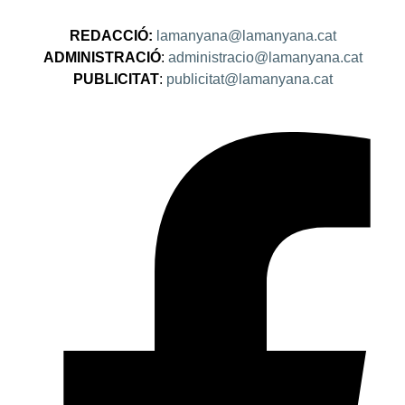
REDACCIÓ:
lamanyana@lamanyana.cat
ADMINISTRACIÓ
:
administracio@lamanyana.cat
PUBLICITAT
:
publicitat@lamanyana.cat