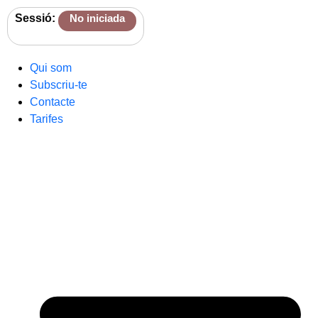
Sessió:
No iniciada
Qui som
Subscriu-te
Contacte
Tarifes