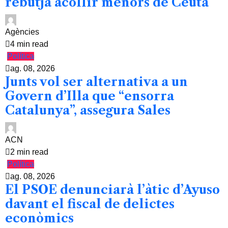
rebutja acollir menors de Ceuta
Agències
4 min read
Política
ag. 08, 2026
Junts vol ser alternativa a un
Govern d’Illa que “ensorra
Catalunya”, assegura Sales
ACN
2 min read
Política
ag. 08, 2026
El PSOE denunciarà l’àtic d’Ayuso
davant el fiscal de delictes
econòmics