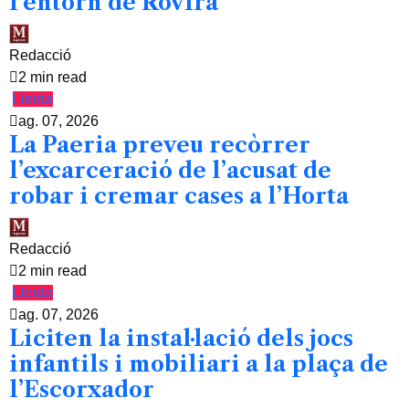
l’entorn de Rovira
Redacció
2 min read
Lleida
ag. 07, 2026
La Paeria preveu recòrrer
l’excarceració de l’acusat de
robar i cremar cases a l’Horta
Redacció
2 min read
Lleida
ag. 07, 2026
Liciten la instal·lació dels jocs
infantils i mobiliari a la plaça de
l’Escorxador