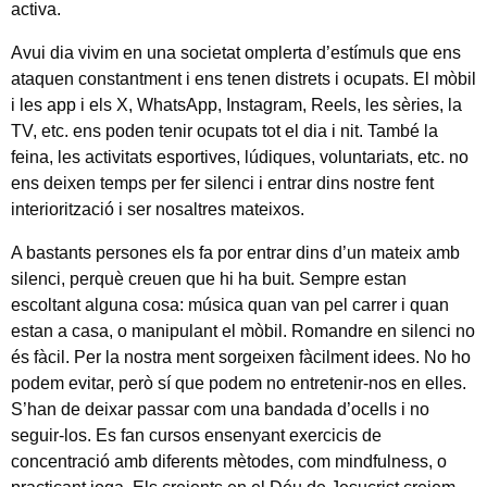
activa.
Avui dia vivim en una societat omplerta d’estímuls que ens
ataquen constantment i ens tenen distrets i ocupats. El mòbil
i les app i els X, WhatsApp, Instagram, Reels, les sèries, la
TV, etc. ens poden tenir ocupats tot el dia i nit. També la
feina, les activitats esportives, lúdiques, voluntariats, etc. no
ens deixen temps per fer silenci i entrar dins nostre fent
interiorització i ser nosaltres mateixos.
A bastants persones els fa por entrar dins d’un mateix amb
silenci, perquè creuen que hi ha buit. Sempre estan
escoltant alguna cosa: música quan van pel carrer i quan
estan a casa, o manipulant el mòbil. Romandre en silenci no
és fàcil. Per la nostra ment sorgeixen fàcilment idees. No ho
podem evitar, però sí que podem no entretenir-nos en elles.
S’han de deixar passar com una bandada d’ocells i no
seguir-los. Es fan cursos ensenyant exercicis de
concentració amb diferents mètodes, com mindfulness, o