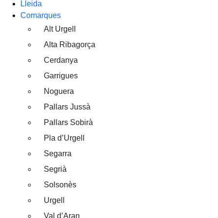
Lleida
Comarques
Alt Urgell
Alta Ribagorça
Cerdanya
Garrigues
Noguera
Pallars Jussà
Pallars Sobirà
Pla d’Urgell
Segarra
Segrià
Solsonès
Urgell
Val d’Aran