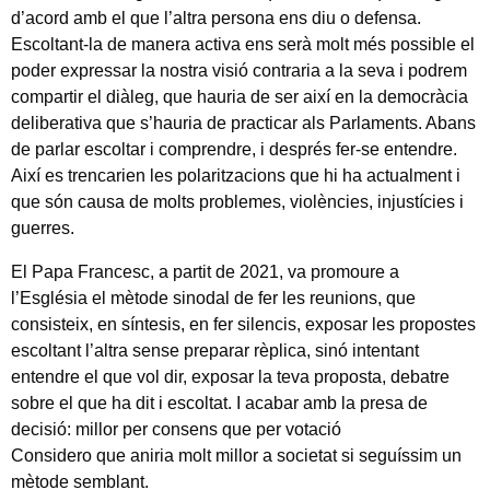
d’acord amb el que l’altra persona ens diu o defensa.
Escoltant-la de manera activa ens serà molt més possible el
poder expressar la nostra visió contraria a la seva i podrem
compartir el diàleg, que hauria de ser així en la democràcia
deliberativa que s’hauria de practicar als Parlaments. Abans
de parlar escoltar i comprendre, i després fer-se entendre.
Així es trencarien les polaritzacions que hi ha actualment i
que són causa de molts problemes, violències, injustícies i
guerres.
El Papa Francesc, a partit de 2021, va promoure a
l’Església el mètode sinodal de fer les reunions, que
consisteix, en síntesis, en fer silencis, exposar les propostes
escoltant l’altra sense preparar rèplica, sinó intentant
entendre el que vol dir, exposar la teva proposta, debatre
sobre el que ha dit i escoltat. I acabar amb la presa de
decisió: millor per consens que per votació
Considero que aniria molt millor a societat si seguíssim un
mètode semblant.