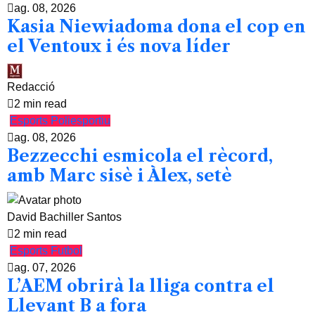
ag. 08, 2026
Kasia Niewiadoma dona el cop en
el Ventoux i és nova líder
Redacció
2 min read
Esports
Poliesportiu
ag. 08, 2026
Bezzecchi esmicola el rècord,
amb Marc sisè i Àlex, setè
David Bachiller Santos
2 min read
Esports
Futbol
ag. 07, 2026
L’AEM obrirà la lliga contra el
Llevant B a fora