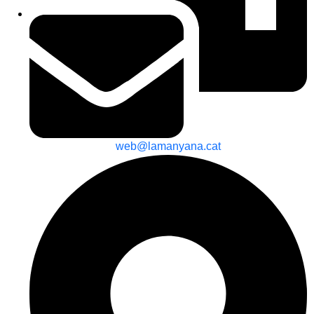
web@lamanyana.cat