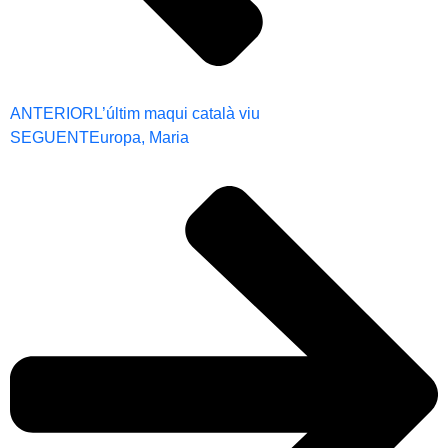
ANTERIOR
L’últim maqui català viu
SEGUENT
Europa, Maria