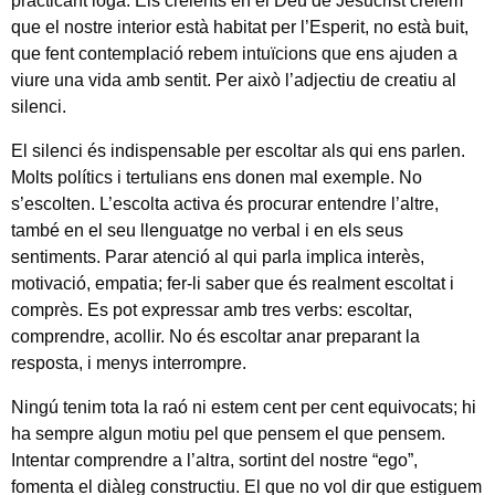
practicant ioga. Els creients en el Déu de Jesucrist creiem
que el nostre interior està habitat per l’Esperit, no està buit,
que fent contemplació rebem intuïcions que ens ajuden a
viure una vida amb sentit. Per això l’adjectiu de creatiu al
silenci.
El silenci és indispensable per escoltar als qui ens parlen.
Molts polítics i tertulians ens donen mal exemple. No
s’escolten. L’escolta activa és procurar entendre l’altre,
també en el seu llenguatge no verbal i en els seus
sentiments. Parar atenció al qui parla implica interès,
motivació, empatia; fer-li saber que és realment escoltat i
comprès. Es pot expressar amb tres verbs: escoltar,
comprendre, acollir. No és escoltar anar preparant la
resposta, i menys interrompre.
Ningú tenim tota la raó ni estem cent per cent equivocats; hi
ha sempre algun motiu pel que pensem el que pensem.
Intentar comprendre a l’altra, sortint del nostre “ego”,
fomenta el diàleg constructiu. El que no vol dir que estiguem