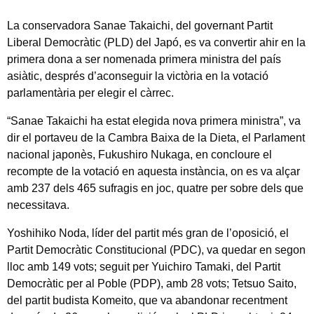
La conservadora Sanae Takaichi, del governant Partit
Liberal Democràtic (PLD) del Japó, es va convertir ahir en la
primera dona a ser nomenada primera ministra del país
asiàtic, després d’aconseguir la victòria en la votació
parlamentària per elegir el càrrec.
“Sanae Takaichi ha estat elegida nova primera ministra”, va
dir el portaveu de la Cambra Baixa de la Dieta, el Parlament
nacional japonès, Fukushiro Nukaga, en concloure el
recompte de la votació en aquesta instància, on es va alçar
amb 237 dels 465 sufragis en joc, quatre per sobre dels que
necessitava.
Yoshihiko Noda, líder del partit més gran de l’oposició, el
Partit Democràtic Constitucional (PDC), va quedar en segon
lloc amb 149 vots; seguit per Yuichiro Tamaki, del Partit
Democràtic per al Poble (PDP), amb 28 vots; Tetsuo Saito,
del partit budista Komeito, que va abandonar recentment