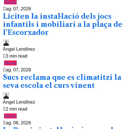
Lleida
ag. 07, 2026
Liciten la instal·lació dels jocs
infantils i mobiliari a la plaça de
l’Escorxador
Àngel Lendínez
3 min read
Lleida
ag. 07, 2026
Sucs reclama que es climatitzi la
seva escola el curs vinent
Àngel Lendínez
2 min read
Lleida
ag. 06, 2026