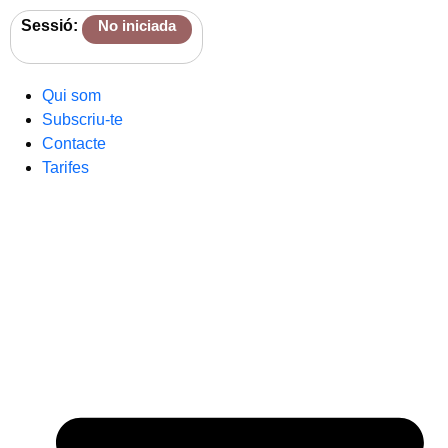
Sessió:
No iniciada
Qui som
Subscriu-te
Contacte
Tarifes