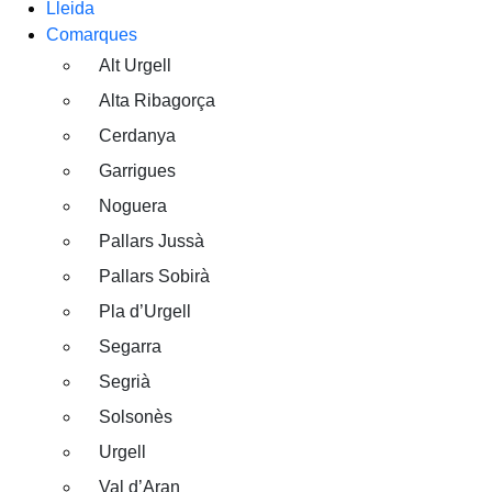
Lleida
Comarques
Alt Urgell
Alta Ribagorça
Cerdanya
Garrigues
Noguera
Pallars Jussà
Pallars Sobirà
Pla d’Urgell
Segarra
Segrià
Solsonès
Urgell
Val d’Aran