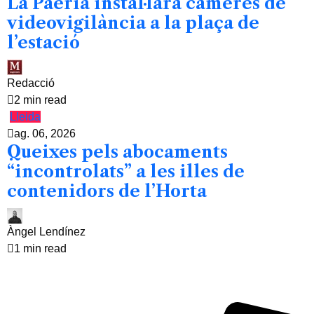
La Paeria instal·larà càmeres de
videovigilància a la plaça de
l’estació
Redacció
2 min read
Lleida
ag. 06, 2026
Queixes pels abocaments
“incontrolats” a les illes de
contenidors de l’Horta
Àngel Lendínez
1 min read