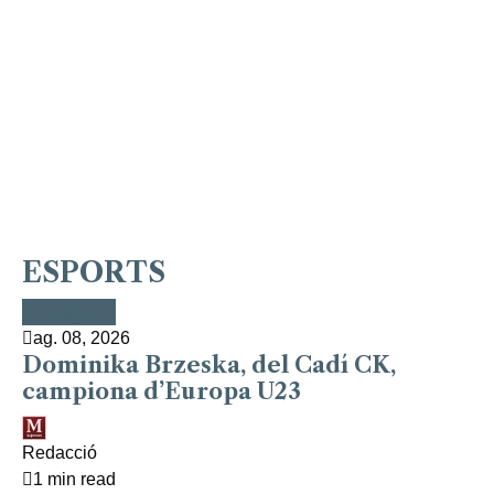
ESPORTS
Esports
Poliesportiu
Esports
Futbol
Bàsquet
Esports
Bàsquet
Esports
Esports
Poliesportiu
ag. 08, 2026
Dominika Brzeska, del Cadí CK,
campiona d’Europa U23
Redacció
1 min read