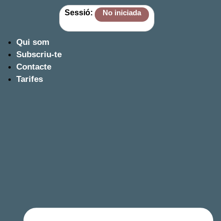
Sessió:
No iniciada
Qui som
Subscriu-te
Contacte
Tarifes