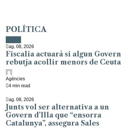
POLÍTICA
Política
Política
Política
Política
Política
ag. 08, 2026
Fiscalia actuarà si algun Govern
rebutja acollir menors de Ceuta
Agències
4 min read
ag. 08, 2026
Junts vol ser alternativa a un
Govern d’Illa que “ensorra
Catalunya”, assegura Sales