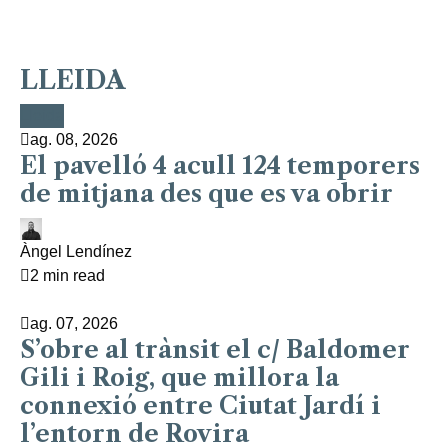
LLEIDA
Lleida
Lleida
Lleida
Lleida
Lleida
ag. 08, 2026
El pavelló 4 acull 124 temporers
de mitjana des que es va obrir
Àngel Lendínez
2 min read
ag. 07, 2026
S’obre al trànsit el c/ Baldomer
Gili i Roig, que millora la
connexió entre Ciutat Jardí i
l’entorn de Rovira