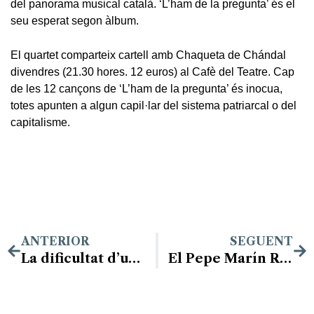
del panorama musical català. ‘L’ham de la pregunta’ és el
seu esperat segon àlbum.
El quartet comparteix cartell amb Chaqueta de Chándal
divendres (21.30 hores. 12 euros) al Cafè del Teatre. Cap
de les 12 cançons de ‘L’ham de la pregunta’ és inocua,
totes apunten a algun capil·lar del sistema patriarcal o del
capitalisme.
ANTERIOR
SEGUENT
La dificultat d’unir vida laboral i criança, l’obra premiada al Ramon Llull
El Pepe Marín Rock, obert als projectes de Ponent fins al març