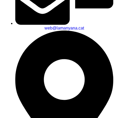
web@lamanyana.cat