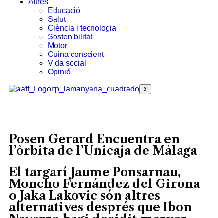
Altres
Educació
Salut
Ciència i tecnologia
Sostenibilitat
Motor
Cuina conscient
Vida social
Opinió
X
Posen Gerard Encuentra en
l’òrbita de l’Unicaja de Màlaga
El targarí Jaume Ponsarnau,
Moncho Fernández del Girona
o Jaka Lakovic són altres
alternatives després que Ibon