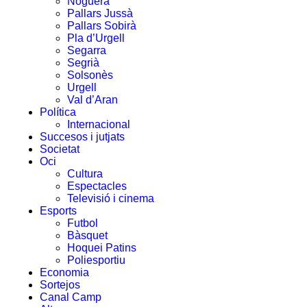
Noguera
Pallars Jussà
Pallars Sobirà
Pla d’Urgell
Segarra
Segrià
Solsonès
Urgell
Val d’Aran
Política
Internacional
Succesos i jutjats
Societat
Oci
Cultura
Espectacles
Televisió i cinema
Esports
Futbol
Bàsquet
Hoquei Patins
Poliesportiu
Economia
Sortejos
Canal Camp