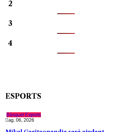
2
3
4
ESPORTS
Bàsquet
Esports
ag. 06, 2026
Mikel Garitaonandia serà ajudant