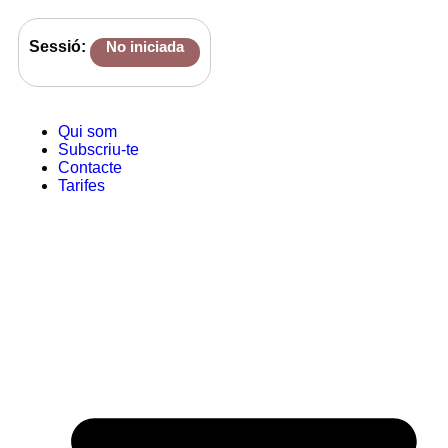
Sessió:
No iniciada
Qui som
Subscriu-te
Contacte
Tarifes