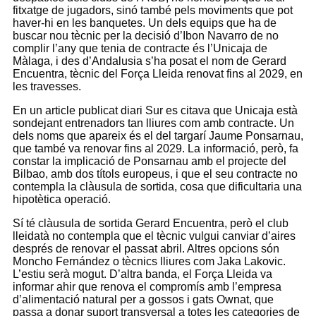
fitxatge de jugadors, sinó també pels moviments que pot
haver-hi en les banquetes. Un dels equips que ha de
buscar nou tècnic per la decisió d’Ibon Navarro de no
complir l’any que tenia de contracte és l’Unicaja de
Màlaga, i des d’Andalusia s’ha posat el nom de Gerard
Encuentra, tècnic del Força Lleida renovat fins al 2029, en
les travesses.
En un article publicat diari Sur es citava que Unicaja està
sondejant entrenadors tan lliures com amb contracte. Un
dels noms que apareix és el del targarí Jaume Ponsarnau,
que també va renovar fins al 2029. La informació, però, fa
constar la implicació de Ponsarnau amb el projecte del
Bilbao, amb dos títols europeus, i que el seu contracte no
contempla la clàusula de sortida, cosa que dificultaria una
hipotètica operació.
Sí té clàusula de sortida Gerard Encuentra, però el club
lleidatà no contempla que el tècnic vulgui canviar d’aires
després de renovar el passat abril. Altres opcions són
Moncho Fernández o tècnics lliures com Jaka Lakovic.
L’estiu serà mogut. D’altra banda, el Força Lleida va
informar ahir que renova el compromís amb l’empresa
d’alimentació natural per a gossos i gats Ownat, que
passa a donar suport transversal a totes les categories de