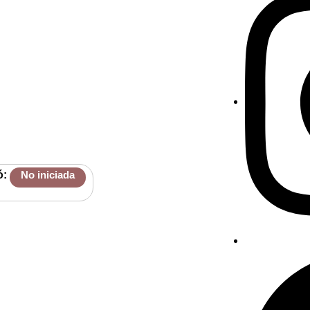
ó:
No iniciada