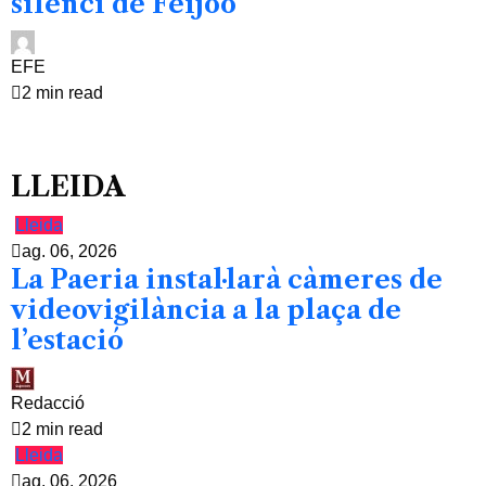
silenci de Feijóo
EFE
2 min read
LLEIDA
Lleida
ag. 06, 2026
La Paeria instal·larà càmeres de
videovigilància a la plaça de
l’estació
Redacció
2 min read
Lleida
ag. 06, 2026