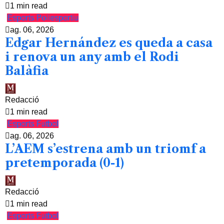
1 min read
Esports
Poliesportiu
ag. 06, 2026
Edgar Hernández es queda a casa
i renova un any amb el Rodi
Balàfia
Redacció
1 min read
Esports
Futbol
ag. 06, 2026
L’AEM s’estrena amb un triomf a
pretemporada (0-1)
Redacció
1 min read
Esports
Futbol