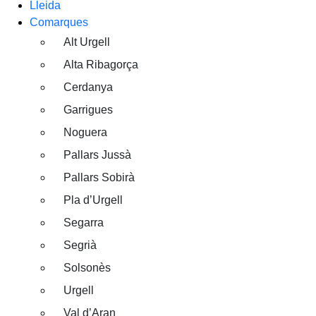
Lleida
Comarques
Alt Urgell
Alta Ribagorça
Cerdanya
Garrigues
Noguera
Pallars Jussà
Pallars Sobirà
Pla d’Urgell
Segarra
Segrià
Solsonès
Urgell
Val d’Aran