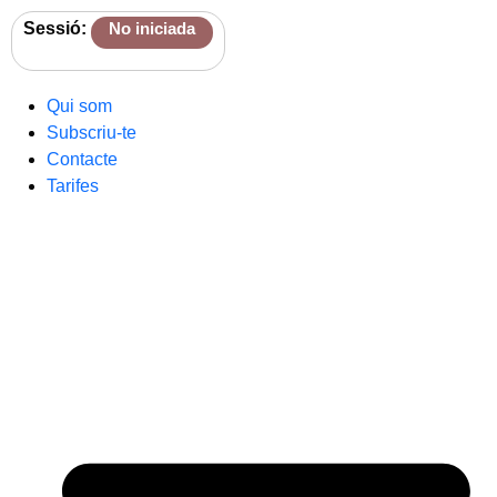
Sessió:
No iniciada
Qui som
Subscriu-te
Contacte
Tarifes