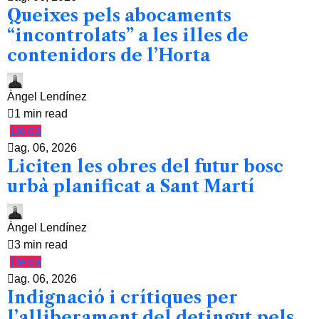
Queixes pels abocaments
“incontrolats” a les illes de
contenidors de l’Horta
Àngel Lendínez
1 min read
Lleida
ag. 06, 2026
Liciten les obres del futur bosc
urbà planificat a Sant Martí
Àngel Lendínez
3 min read
Lleida
ag. 06, 2026
Indignació i crítiques per
l’alliberament del detingut pels