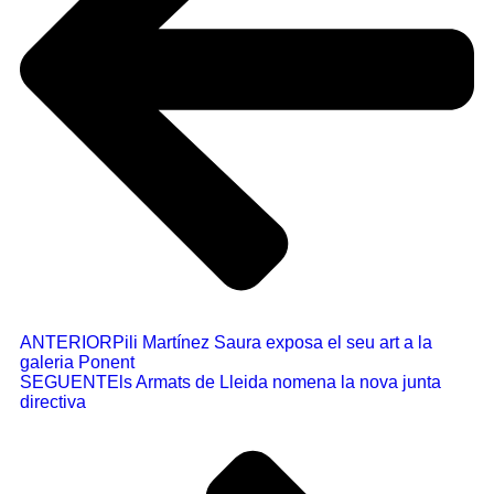
ANTERIOR
Pili Martínez Saura exposa el seu art a la
galeria Ponent
SEGUENT
Els Armats de Lleida nomena la nova junta
directiva