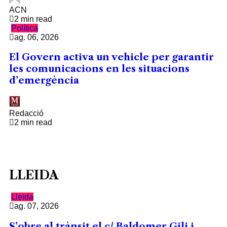
ACN
2 min read
Política
ag. 06, 2026
El Govern activa un vehicle per garantir
les comunicacions en les situacions
d’emergència
Redacció
2 min read
LLEIDA
Lleida
ag. 07, 2026
S’obre al trànsit el c/ Baldomer Gili i