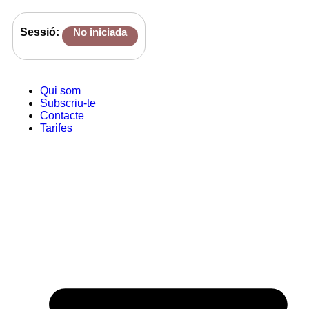
Sessió:
No iniciada
Qui som
Subscriu-te
Contacte
Tarifes