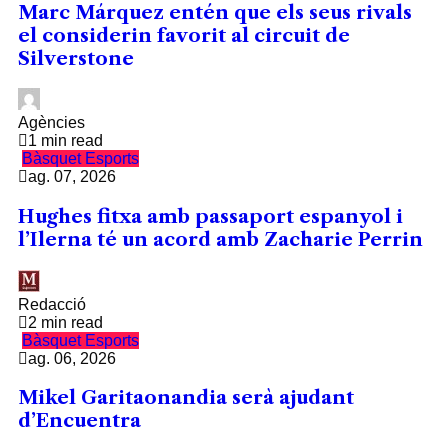
Marc Márquez entén que els seus rivals
el considerin favorit al circuit de
Silverstone
Agències
1 min read
Bàsquet
Esports
ag. 07, 2026
Hughes fitxa amb passaport espanyol i
l’Ilerna té un acord amb Zacharie Perrin
Redacció
2 min read
Bàsquet
Esports
ag. 06, 2026
Mikel Garitaonandia serà ajudant
d’Encuentra