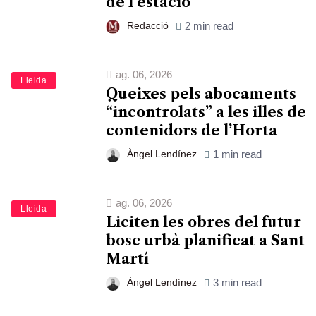
de l’estació
Redacció
2 min read
ag. 06, 2026
Lleida
Queixes pels abocaments
“incontrolats” a les illes de
contenidors de l’Horta
Àngel Lendínez
1 min read
ag. 06, 2026
Lleida
Liciten les obres del futur
bosc urbà planificat a Sant
Martí
Àngel Lendínez
3 min read