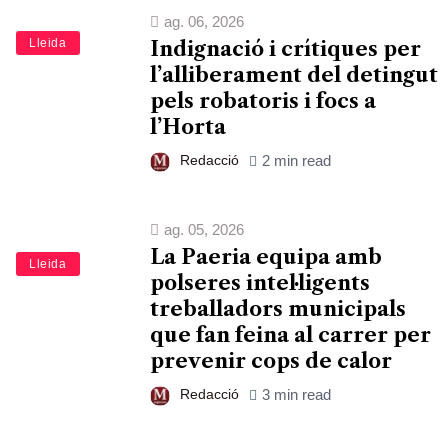
ag. 06, 2026
Lleida
Indignació i crítiques per
l’alliberament del detingut
pels robatoris i focs a
l’Horta
Redacció
2 min read
ag. 05, 2026
La Paeria equipa amb
Lleida
polseres intel·ligents
treballadors municipals
que fan feina al carrer per
prevenir cops de calor
Redacció
3 min read