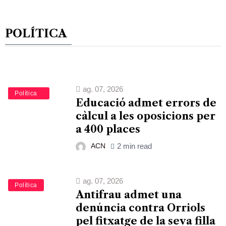
POLÍTICA
ag. 07, 2026
Educació
Política
Educació admet errors de
càlcul a les oposicions per
a 400 places
ACN
2 min read
ag. 07, 2026
Política
Antifrau admet una
denúncia contra Orriols
pel fitxatge de la seva filla