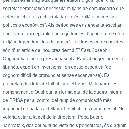
periodistes ens agrada que els editors diguin que “una
societat democràtica necessita mitjans de comunicació que
defensin els drets dels ciutadans més enllà d’interessos
polítics o econòmics”. Als periodistes ens encanta escoltar
que “seria inacceptable que algú tractés d’apoderar-se d’un
mitjà independent des del poder”. Les frases entre cometes
són d’un article del nou president d’
El País
, Joseph
Oughourlian, un empresari nascut a París d’origen armeni i
libanès, expert en inversions i en gestió esportiva (de
cognom difícil de pronunciar sense escanyar-se). És
propietari de clubs de futbol com el Lens i Millonarios. El
nomenament d’Oughourlian forma part de la guerra interna
de PRISA per al control del grup de comunicació més
important de parla castellana. L’embolic és monumental. No
voldria estar a la pell de la directora, Pepa Bueno.
Tanmateix, des del punt de vista dels periodistes, és d’agrair