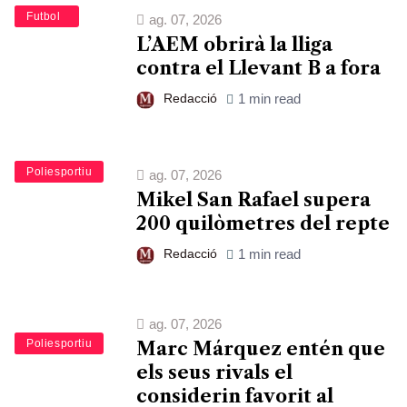
Esports
Futbol
ag. 07, 2026
L’AEM obrirà la lliga
contra el Llevant B a fora
Redacció
1 min read
Esports
Poliesportiu
ag. 07, 2026
Mikel San Rafael supera
200 quilòmetres del repte
Redacció
1 min read
ag. 07, 2026
Esports
Poliesportiu
Marc Márquez entén que
els seus rivals el
considerin favorit al