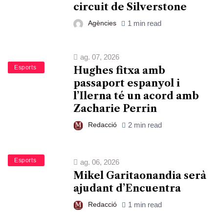
circuit de Silverstone
Agències
1 min read
ag. 07, 2026
Bàsquet
Esports
Hughes fitxa amb
passaport espanyol i
l’Ilerna té un acord amb
Zacharie Perrin
Redacció
2 min read
Bàsquet
Esports
ag. 06, 2026
Mikel Garitaonandia serà
ajudant d’Encuentra
Redacció
1 min read