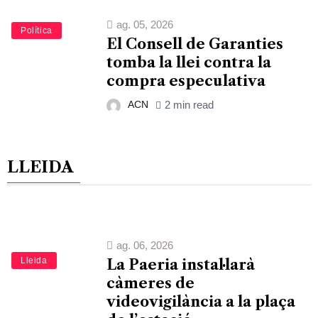
ag. 05, 2026
Política
El Consell de Garanties
tomba la llei contra la
compra especulativa
ACN
2 min read
LLEIDA
ag. 06, 2026
Lleida
La Paeria instal·larà
càmeres de
videovigilància a la plaça