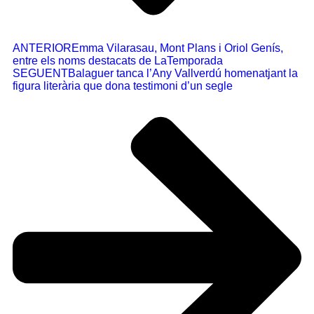
ANTERIOR
Emma Vilarasau, Mont Plans i Oriol Genís,
entre els noms destacats de LaTemporada
SEGUENT
Balaguer tanca l’Any Vallverdú homenatjant la
figura literària que dona testimoni d’un segle