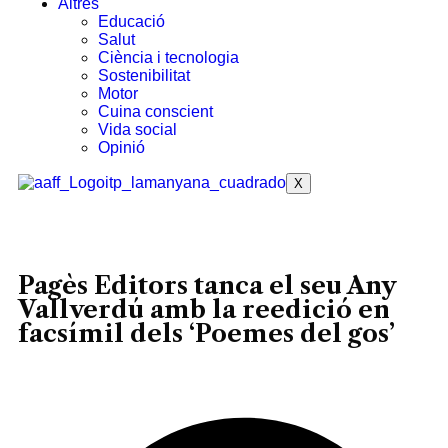
Altres
Educació
Salut
Ciència i tecnologia
Sostenibilitat
Motor
Cuina conscient
Vida social
Opinió
X
Pagès Editors tanca el seu Any
Vallverdú amb la reedició en
facsímil dels ‘Poemes del gos’