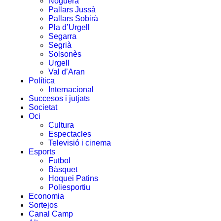
Noguera
Pallars Jussà
Pallars Sobirà
Pla d’Urgell
Segarra
Segrià
Solsonès
Urgell
Val d’Aran
Política
Internacional
Succesos i jutjats
Societat
Oci
Cultura
Espectacles
Televisió i cinema
Esports
Futbol
Bàsquet
Hoquei Patins
Poliesportiu
Economia
Sortejos
Canal Camp