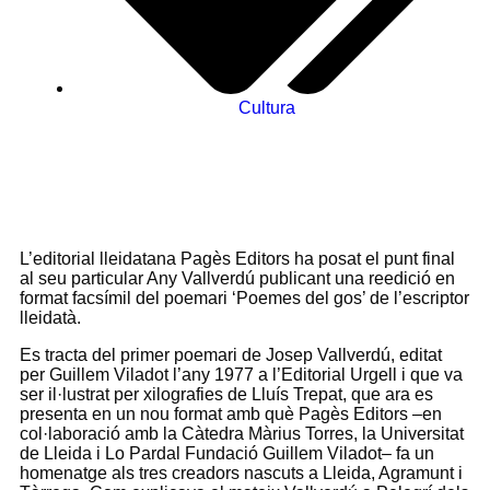
Cultura
L’editorial lleidatana Pagès Editors ha posat el punt final
al seu particular Any Vallverdú publicant una reedició en
format facsímil del poemari ‘Poemes del gos’ de l’escriptor
lleidatà.
Es tracta del primer poemari de Josep Vallverdú, editat
per Guillem Viladot l’any 1977 a l’Editorial Urgell i que va
ser il·lustrat per xilografies de Lluís Trepat, que ara es
presenta en un nou format amb què Pagès Editors –en
col·laboració amb la Càtedra Màrius Torres, la Universitat
de Lleida i Lo Pardal Fundació Guillem Viladot– fa un
homenatge als tres creadors nascuts a Lleida, Agramunt i