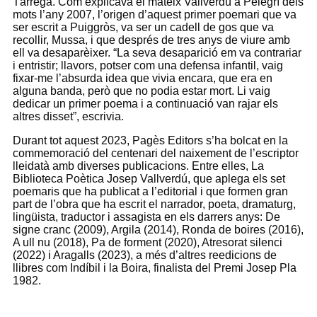
Tàrrega. Com explicava el mateix Vallverdú a Pelegrí dels
mots l’any 2007, l’origen d’aquest primer poemari que va
ser escrit a Puiggròs, va ser un cadell de gos que va
recollir, Mussa, i que després de tres anys de viure amb
ell va desaparèixer. “La seva desaparició em va contrariar
i entristir; llavors, potser com una defensa infantil, vaig
fixar-me l’absurda idea que vivia encara, que era en
alguna banda, però que no podia estar mort. Li vaig
dedicar un primer poema i a continuació van rajar els
altres disset”, escrivia.
Durant tot aquest 2023, Pagès Editors s’ha bolcat en la
commemoració del centenari del naixement de l’escriptor
lleidatà amb diverses publicacions. Entre elles, La
Biblioteca Poètica Josep Vallverdú, que aplega els set
poemaris que ha publicat a l’editorial i que formen gran
part de l’obra que ha escrit el narrador, poeta, dramaturg,
lingüista, traductor i assagista en els darrers anys: De
signe cranc (2009), Argila (2014), Ronda de boires (2016),
A ull nu (2018), Pa de forment (2020), Atresorat silenci
(2022) i Aragalls (2023), a més d’altres reedicions de
llibres com Indíbil i la Boira, finalista del Premi Josep Pla
1982.