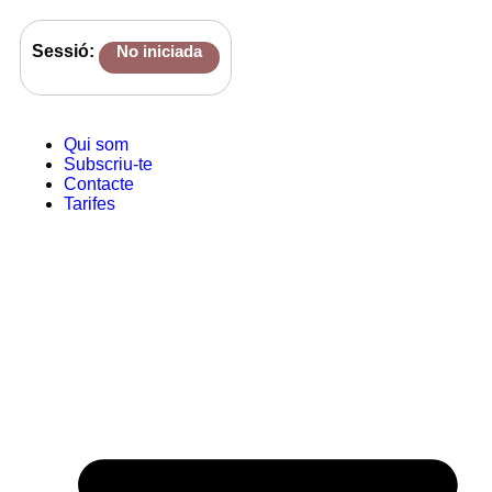
Sessió:
No iniciada
Qui som
Subscriu-te
Contacte
Tarifes