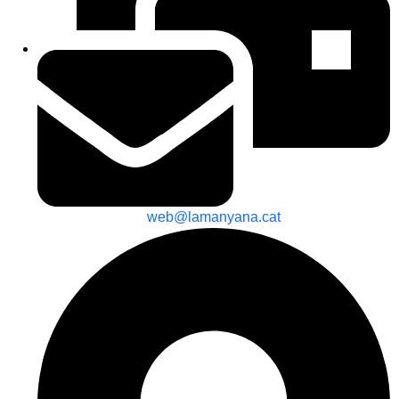
web@lamanyana.cat