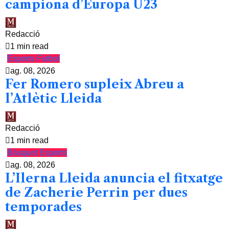
campiona d’Europa U23
Redacció
1 min read
Esports
Futbol
ag. 08, 2026
Fer Romero supleix Abreu a
l’Atlètic Lleida
Redacció
1 min read
Bàsquet
Esports
ag. 08, 2026
L’Ilerna Lleida anuncia el fitxatge
de Zacherie Perrin per dues
temporades