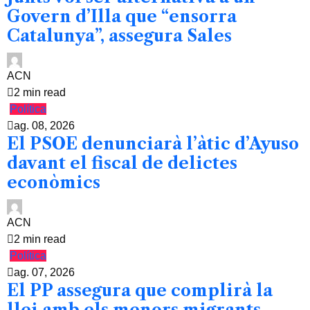
Govern d’Illa que “ensorra
Catalunya”, assegura Sales
ACN
2 min read
Política
ag. 08, 2026
El PSOE denunciarà l’àtic d’Ayuso
davant el fiscal de delictes
econòmics
ACN
2 min read
Política
ag. 07, 2026
El PP assegura que complirà la
llei amb els menors migrants