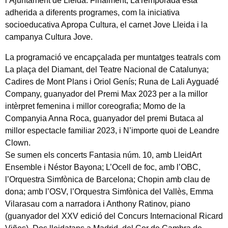
l’Ajuntament de Lleida. Finalment, LaTemporada està
adherida a diferents programes, com la iniciativa
socioeducativa Apropa Cultura, el carnet Jove Lleida i la
campanya Cultura Jove.
La programació ve encapçalada per muntatges teatrals com
La plaça del Diamant, del Teatre Nacional de Catalunya;
Cadires de Mont Plans i Oriol Genís; Runa de Lali Ayguadé
Company, guanyador del Premi Max 2023 per a la millor
intèrpret femenina i millor coreografia; Momo de la
Companyia Anna Roca, guanyador del premi Butaca al
millor espectacle familiar 2023, i N’importe quoi de Leandre
Clown.
Se sumen els concerts Fantasia núm. 10, amb LleidArt
Ensemble i Néstor Bayona; L’Ocell de foc, amb l’OBC,
l’Orquestra Simfònica de Barcelona; Chopin amb clau de
dona; amb l’OSV, l’Orquestra Simfònica del Vallès, Emma
Vilarasau com a narradora i Anthony Ratinov, piano
(guanyador del XXV edició del Concurs Internacional Ricard