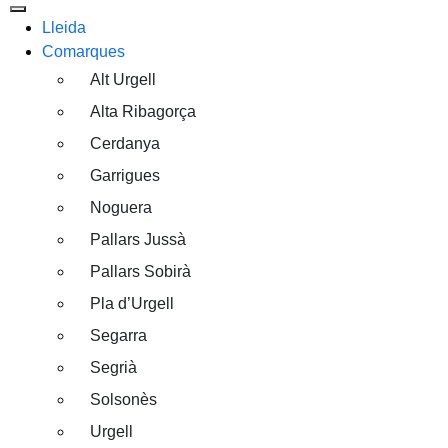
Lleida
Comarques
Alt Urgell
Alta Ribagorça
Cerdanya
Garrigues
Noguera
Pallars Jussà
Pallars Sobirà
Pla d’Urgell
Segarra
Segrià
Solsonès
Urgell