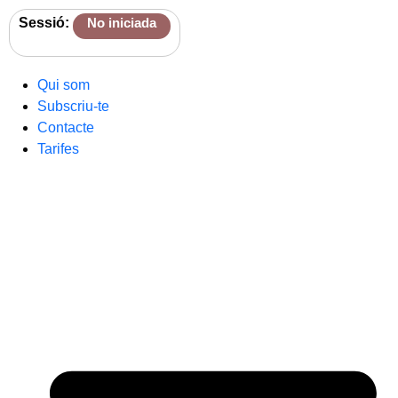
Sessió:
No iniciada
Qui som
Subscriu-te
Contacte
Tarifes