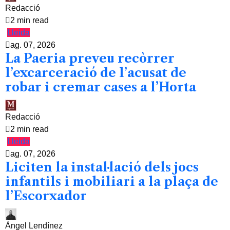
Redacció
2 min read
Lleida
ag. 07, 2026
La Paeria preveu recòrrer
l’excarceració de l’acusat de
robar i cremar cases a l’Horta
Redacció
2 min read
Lleida
ag. 07, 2026
Liciten la instal·lació dels jocs
infantils i mobiliari a la plaça de
l’Escorxador
Àngel Lendínez