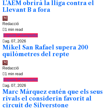
L’AEM obrirà la lliga contra el
Llevant B a fora
Redacció
1 min read
Esports
Poliesportiu
ag. 07, 2026
Mikel San Rafael supera 200
quilòmetres del repte
Redacció
1 min read
Esports
Poliesportiu
ag. 07, 2026
Marc Márquez entén que els seus
rivals el considerin favorit al
circuit de Silverstone