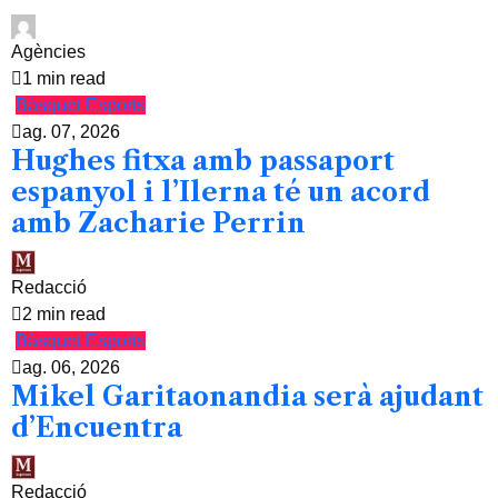
Agències
1 min read
Bàsquet
Esports
ag. 07, 2026
Hughes fitxa amb passaport
espanyol i l’Ilerna té un acord
amb Zacharie Perrin
Redacció
2 min read
Bàsquet
Esports
ag. 06, 2026
Mikel Garitaonandia serà ajudant
d’Encuentra
Redacció