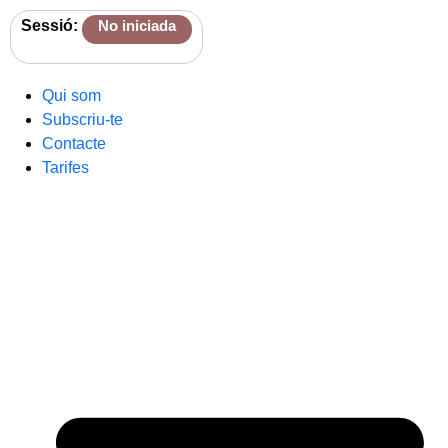
Sessió:
No iniciada
Qui som
Subscriu-te
Contacte
Tarifes