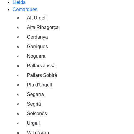
Lleida
Comarques
Alt Urgell
Alta Ribagorça
Cerdanya
Garrigues
Noguera
Pallars Jussà
Pallars Sobirà
Pla d’Urgell
Segarra
Segrià
Solsonès
Urgell
Val d’Aran