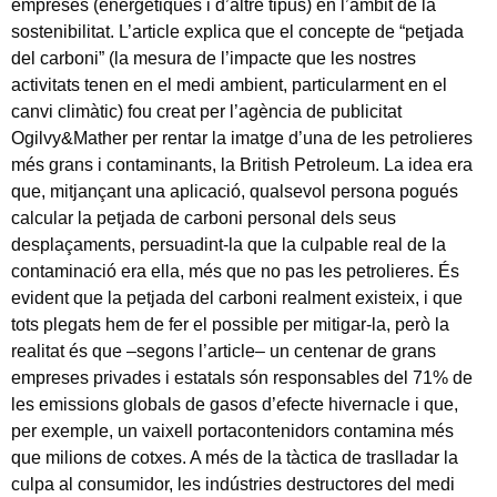
empreses (energètiques i d’altre tipus) en l’àmbit de la
sostenibilitat. L’article explica que el concepte de “petjada
del carboni” (la mesura de l’impacte que les nostres
activitats tenen en el medi ambient, particularment en el
canvi climàtic) fou creat per l’agència de publicitat
Ogilvy&Mather per rentar la imatge d’una de les petrolieres
més grans i contaminants, la British Petroleum. La idea era
que, mitjançant una aplicació, qualsevol persona pogués
calcular la petjada de carboni personal dels seus
desplaçaments, persuadint-la que la culpable real de la
contaminació era ella, més que no pas les petrolieres. És
evident que la petjada del carboni realment existeix, i que
tots plegats hem de fer el possible per mitigar-la, però la
realitat és que –segons l’article– un centenar de grans
empreses privades i estatals són responsables del 71% de
les emissions globals de gasos d’efecte hivernacle i que,
per exemple, un vaixell portacontenidors contamina més
que milions de cotxes. A més de la tàctica de traslladar la
culpa al consumidor, les indústries destructores del medi