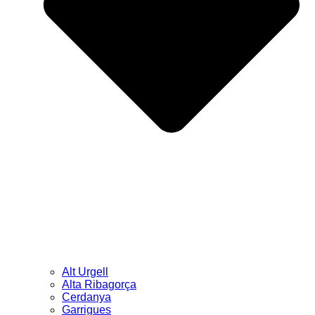
Alt Urgell
Alta Ribagorça
Cerdanya
Garrigues