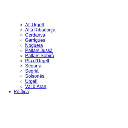
Alt Urgell
Alta Ribagorça
Cerdanya
Garrigues
Noguera
Pallars Jussà
Pallars Sobirà
Pla d’Urgell
Segarra
Segrià
Solsonès
Urgell
Val d’Aran
Política