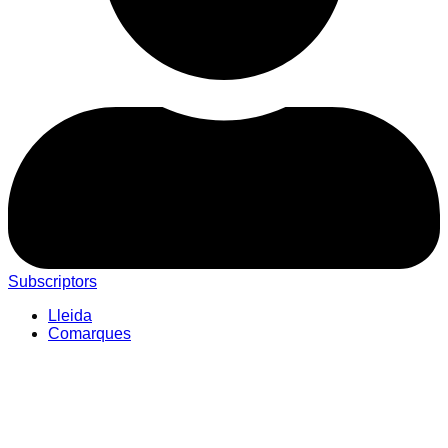
Subscriptors
Lleida
Comarques