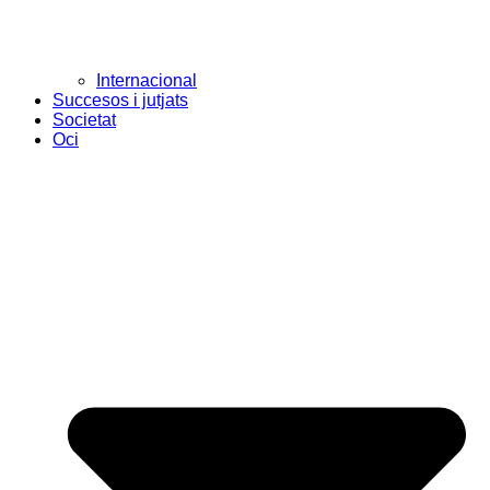
Internacional
Succesos i jutjats
Societat
Oci