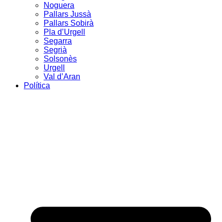
Noguera
Pallars Jussà
Pallars Sobirà
Pla d’Urgell
Segarra
Segrià
Solsonès
Urgell
Val d’Aran
Política