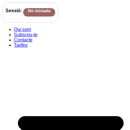
Sessió:
No iniciada
Qui som
Subscriu-te
Contacte
Tarifes