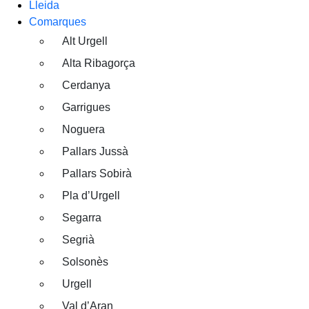
Lleida
Comarques
Alt Urgell
Alta Ribagorça
Cerdanya
Garrigues
Noguera
Pallars Jussà
Pallars Sobirà
Pla d’Urgell
Segarra
Segrià
Solsonès
Urgell
Val d’Aran