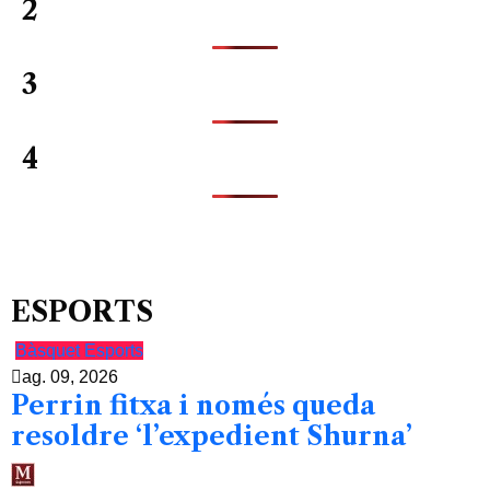
2
3
4
ESPORTS
Bàsquet
Esports
ag. 09, 2026
Perrin fitxa i només queda
resoldre ‘l’expedient Shurna’