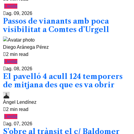
Lleida
ag. 09, 2026
Passos de vianants amb poca
visibilitat a Comtes d’Urgell
Diego Aránega Pérez
2 min read
Lleida
ag. 08, 2026
El pavelló 4 acull 124 temporers
de mitjana des que es va obrir
Àngel Lendínez
2 min read
Lleida
ag. 07, 2026
S’obre al trànsit el c/ Baldomer