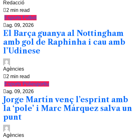
Redacció
2 min read
Esports
Futbol
ag. 09, 2026
El Barça guanya al Nottingham
amb gol de Raphinha i cau amb
l’Udinese
Agències
2 min read
Esports
Poliesportiu
ag. 09, 2026
Jorge Martín venç l’esprint amb
la ‘pole’ i Marc Márquez salva un
punt
Agències