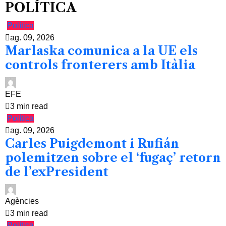
POLÍTICA
Política
ag. 09, 2026
Marlaska comunica a la UE els
controls fronterers amb Itàlia
EFE
3 min read
Política
ag. 09, 2026
Carles Puigdemont i Rufián
polemitzen sobre el ‘fugaç’ retorn
de l’exPresident
Agències
3 min read
Política