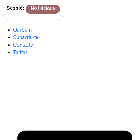
Sessió:
No iniciada
Qui som
Subscriu-te
Contacte
Tarifes