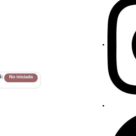
ó:
No iniciada