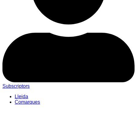
Subscriptors
Lleida
Comarques