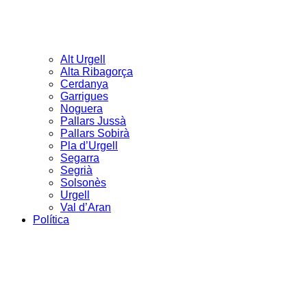
Alt Urgell
Alta Ribagorça
Cerdanya
Garrigues
Noguera
Pallars Jussà
Pallars Sobirà
Pla d’Urgell
Segarra
Segrià
Solsonès
Urgell
Val d’Aran
Política