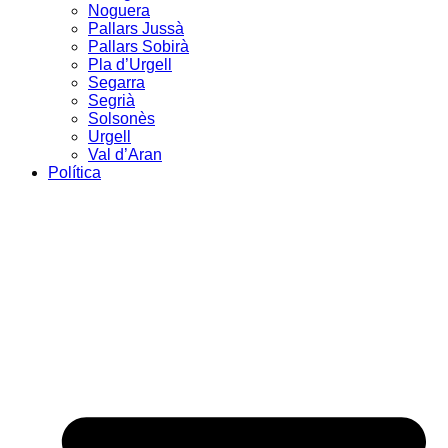
Noguera
Pallars Jussà
Pallars Sobirà
Pla d’Urgell
Segarra
Segrià
Solsonès
Urgell
Val d’Aran
Política