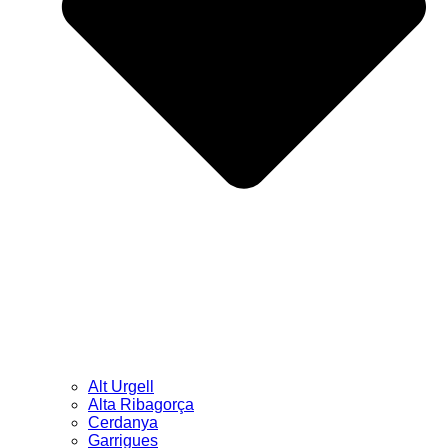
Alt Urgell
Alta Ribagorça
Cerdanya
Garrigues