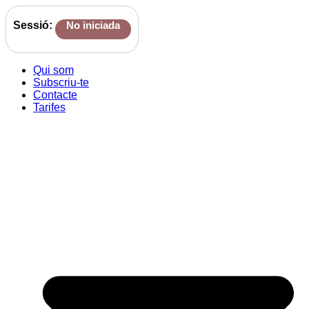
Sessió:
No iniciada
Qui som
Subscriu-te
Contacte
Tarifes