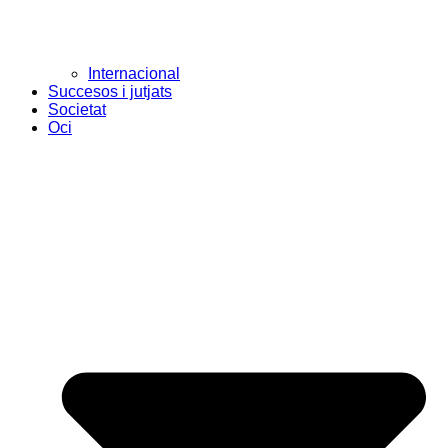
Internacional
Succesos i jutjats
Societat
Oci